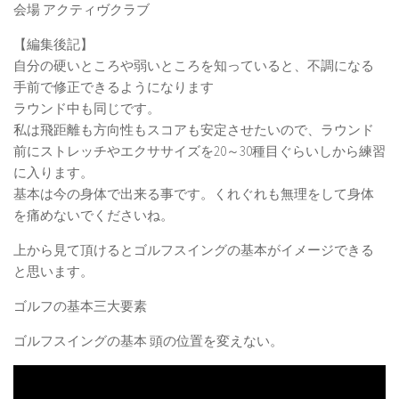
会場 アクティヴクラブ
【編集後記】
自分の硬いところや弱いところを知っていると、不調になる
手前で修正できるようになります
ラウンド中も同じです。
私は飛距離も方向性もスコアも安定させたいので、ラウンド
前にストレッチやエクササイズを20～30種目ぐらいしから練習
に入ります。
基本は今の身体で出来る事です。くれぐれも無理をして身体
を痛めないでくださいね。
上から見て頂けるとゴルフスイングの基本がイメージできる
と思います。
ゴルフの基本三大要素
ゴルフスイングの基本 頭の位置を変えない。