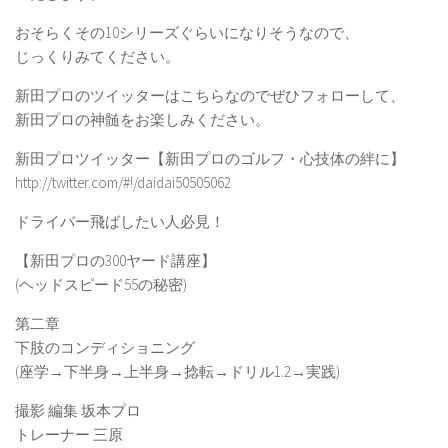
おそらくその10シリーズぐらいになりそうなので、
じっくりみてください。
新田プロのツイッターはこちらなのでぜひフォローして、
新田プロの神髄をお楽しみください。
新田プロツイッター【新田プロのゴルフ・心技体の絆に】
http://twitter.com/#!/daidai50505062
ドライバー飛ばしたい人必見！
【新田プロの300ヤード講座】
(ヘッドスピード55の秘密)
第二章
下肢のコンディショニング
(座学→下半身→上半身→捻転→ドリル1.2→実践)
撮影 編集 坂本プロ
トレーナー 三原