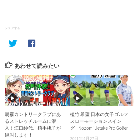
シェアする
あわせて読みたい
朝霧カントリークラブにあ
植竹 希望 日本の女子ゴルフ
るストレッチルームに潜
スローモーションスイン
入！江口紗代、植手桃子が
グ!!! Nozomi Uetake Pro Golfer
絶叫します！
2021年4月27日