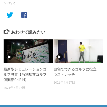
シェアする
あわせて読みたい
最新型シミュレーションゴ
自宅でできるゴルフに役立
ルフ設置【当別駅前ゴルフ
つストレッチ
倶楽部CHIP IN】
2021年4月27日
2021年4月27日