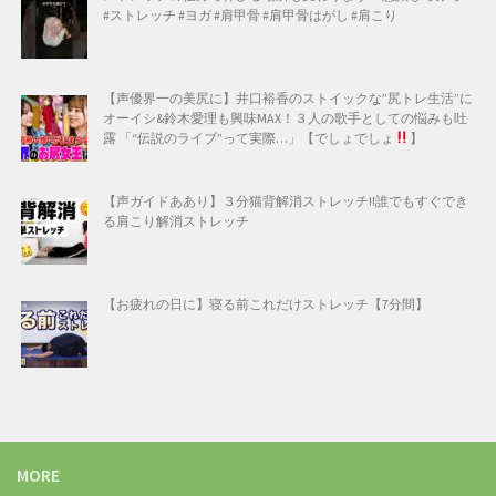
#ストレッチ #ヨガ #肩甲骨 #肩甲骨はがし #肩こり
【声優界一の美尻に】井口裕香のストイックな”尻トレ生活”に
オーイシ&鈴木愛理も興味MAX！３人の歌手としての悩みも吐
露 「“伝説のライブ”って実際…」【でしょでしょ
】
【声ガイドああり】３分猫背解消ストレッチ!!誰でもすぐでき
る肩こり解消ストレッチ
【お疲れの日に】寝る前これだけストレッチ【7分間】
MORE