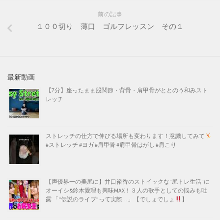
前の記事
１００切り 薄口 ゴルフレッスン その１
最新動画
【7分】座ったまま股関節・背骨・肩甲骨がととのう和みスト
レッチ
ストレッチの仕方で伸びる場所も変わります！意識してみて
#ストレッチ #ヨガ #肩甲骨 #肩甲骨はがし #肩こり
【声優界一の美尻に】井口裕香のストイックな”尻トレ生活”に
オーイシ&鈴木愛理も興味MAX！３人の歌手としての悩みも吐
露 「“伝説のライブ”って実際…」【でしょでしょ
】