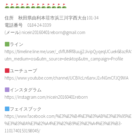
住所 秋田県由利本荘市浜三川字西大台101-34
電話番号 0184-24-3339
(メール) nicein20160401reborn@gmail.com
ライン
https://timeline.line.me/user/_dVfUMRf8uujj2JivipQyqeqUCuek68azRAS
utm_medium=osx&utm_source=desktop&utm_campaign=Profile
ユーチューブ
https://www.youtube.com/channel/UCBXcLn6anxJ1vNGmCFJQ9WA
インスタグラム
https://instagram.com/nicein20160401reborn
フェイスブック
https://www.facebook.com/%E3%82%B4%E3%83%AB%E3%83%95%E
%E3%83%8A%E3%82%A4%E3%82%B9%E3%82%A4%E3%83%B3-
1101740153198045/