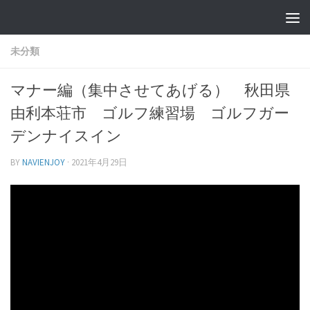
未分類
マナー編（集中させてあげる） 秋田県
由利本荘市 ゴルフ練習場 ゴルフガー
デンナイスイン
BY
NAVIENJOY
·
2021年4月29日