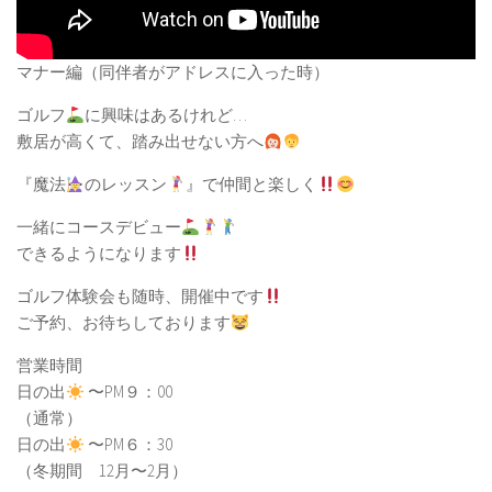
マナー編（同伴者がアドレスに入った時）
ゴルフ
に興味はあるけれど…
敷居が高くて、踏み出せない方へ
『魔法
のレッスン
』で仲間と楽しく
一緒にコースデビュー
できるようになります
ゴルフ体験会も随時、開催中です
ご予約、お待ちしております
営業時間
日の出
〜PM９：00
（通常）
日の出
〜PM６：30
（冬期間 12月〜2月）