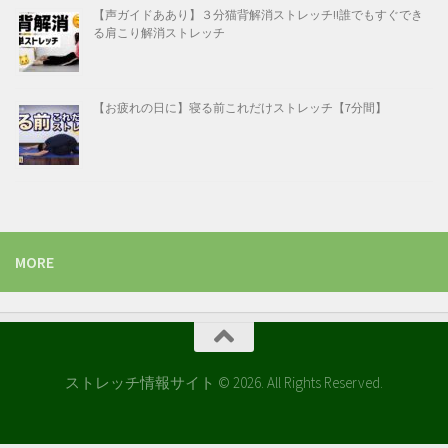
【声ガイドああり】３分猫背解消ストレッチ!!誰でもすぐでき
る肩こり解消ストレッチ
【お疲れの日に】寝る前これだけストレッチ【7分間】
MORE
ストレッチ情報サイト © 2026. All Rights Reserved.