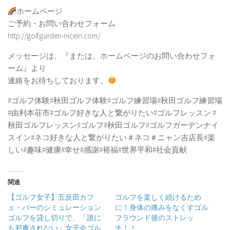
ホームページ
ご予約・お問い合わせフォーム
http://golfgarden-nicein.com/
メッセージは、『または、ホームページのお問い合わせフォ
ーム』より
連絡をお待ちしております。
#ゴルフ体験#秋田ゴルフ体験#ゴルフ練習場#秋田ゴルフ練習場
#由利本荘市#ゴルフ好きな人と繋がりたい#ゴルフレッスン #
秋田ゴルフレッスン#ゴルフ#秋田ゴルフ#ゴルフガーデンナイ
スイン#ネコ好きな人と繋がりたい＃ネコ＃ニャン吉店長#楽
しい#趣味#健康#幸せ#感謝#裕福#世界平和#社会貢献
関連
【ゴルフ女子】五反田カフ
ゴルフを楽しく続けるため
ェ・バーのシミュレーション
に！身体の痛みをなくすゴル
ゴルフを貸し切りで、「誰に
フラウンド後のストレッ
も邪魔されない」女子会ゴル
チ！！