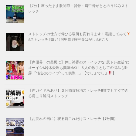
【7分】座ったまま股関節・背骨・肩甲骨がととのう和みスト
レッチ
ストレッチの仕方で伸びる場所も変わります！意識してみて
#ストレッチ #ヨガ #肩甲骨 #肩甲骨はがし #肩こり
【声優界一の美尻に】井口裕香のストイックな”尻トレ生活”に
オーイシ&鈴木愛理も興味MAX！３人の歌手としての悩みも吐
露 「“伝説のライブ”って実際…」【でしょでしょ
】
【声ガイドああり】３分猫背解消ストレッチ!!誰でもすぐでき
る肩こり解消ストレッチ
【お疲れの日に】寝る前これだけストレッチ【7分間】