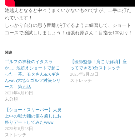
池越えとなると中々うまくいかないものですが、上手に打た
れています！
しっかり自分の思う距離が打てるように練習して、ショート
コースで腕試ししましょう！頑張れ原さん！目指せ100切り！
関連
ゴルフの神様のイタズラ
【医師監修！肩こり解消】座
か...。池超えショートで起こ
ってできる3分ストレッチ
った一幕。モタさん&スギさ
2025年3月28日
んwith大地☆ゴルフ対決シリ
ストレッチ
ーズ 第五話
2021年4月19日
未分類
【ショートスリーパー】大炎
上中の堀大輔の傷を癒しにお
祭りデートしてみたwww
2025年6月23日
ストレッチ