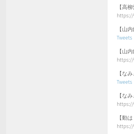
【高柳愛
https:
【山内鈴
Tweets
【山内鈴
https:/
【なみき
Tweets 
【なみき
https:/
【動はじ
https:/