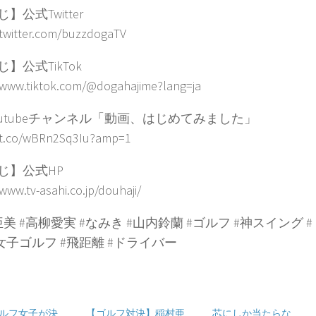
】公式Twitter
/twitter.com/buzzdogaTV
】公式TikTok
/www.tiktok.com/@dogahajime?lang=ja
outubeチャンネル「動画、はじめてみました」
//t.co/wBRn2Sq3Iu?amp=1
じ】公式HP
/www.tv-asahi.co.jp/douhaji/
美 #高柳愛実 #なみき #山内鈴蘭 #ゴルフ #神スイング 
#女子ゴルフ #飛距離 #ドライバー
ルフ女子が決
【ゴルフ対決】稲村亜
芯にしか当たらな