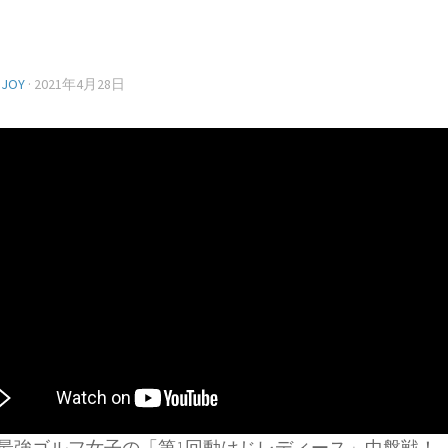
】
NJOY
·
2021年4月28日
最強ゴルフ女子の「第1回動はじレディース」中盤戦！