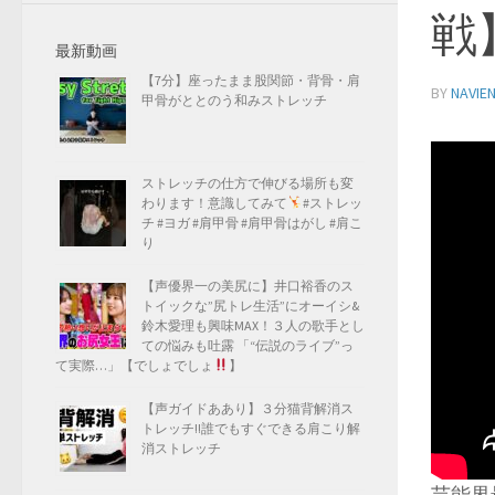
戦
最新動画
【7分】座ったまま股関節・背骨・肩
BY
NAVIE
甲骨がととのう和みストレッチ
ストレッチの仕方で伸びる場所も変
わります！意識してみて
#ストレッ
チ #ヨガ #肩甲骨 #肩甲骨はがし #肩こ
り
【声優界一の美尻に】井口裕香のス
トイックな”尻トレ生活”にオーイシ&
鈴木愛理も興味MAX！３人の歌手とし
ての悩みも吐露 「“伝説のライブ”っ
て実際…」【でしょでしょ
】
【声ガイドああり】３分猫背解消ス
トレッチ!!誰でもすぐできる肩こり解
消ストレッチ
芸能界