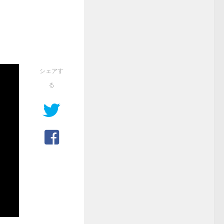
シェアす
る