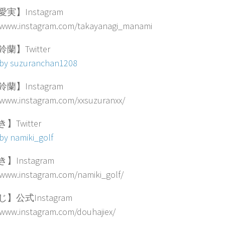
実】Instagram
//www.instagram.com/takayanagi_manami
蘭】Twitter
 by suzuranchan1208
蘭】Instagram
/www.instagram.com/xxsuzuranxx/
】Twitter
by namiki_golf
】Instagram
/www.instagram.com/namiki_golf/
】公式Instagram
/www.instagram.com/douhajiex/