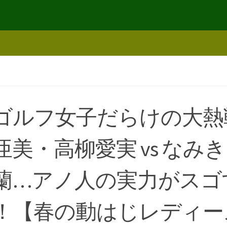
ゴルフ女子だらけの大熱
亜美・高柳愛実 vs なみ
蘭…アノ人の実力がスゴ
！【春の動はじレディー