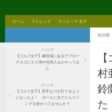
ホーム
ストレッチ
ストレッチ 女子
未分類
次の記事
【
【ゴルフ女子】練習場にあるアプロー
チカゴに５０球中何球入るかやってみ
た
村
鈴
前の記事
【ゴルフ女子】苦手なUTが打てるよう
になったよ！ ボールに当てたらスイ
た
ングを終わってませんか？