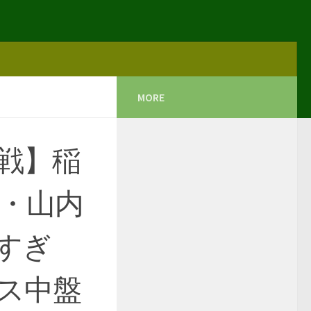
MORE
戦】稲
き・山内
すぎ
ス中盤