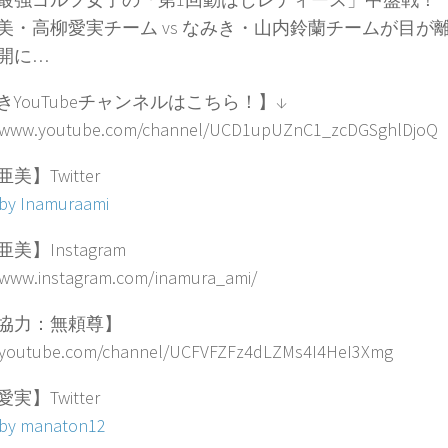
美・高柳愛実チーム vs なみき・山内鈴蘭チームが目が
開に…
きYouTubeチャンネルはこちら！】↓
//www.youtube.com/channel/UCD1upUZnC1_zcDGSghlDjoQ
美】Twitter
 by Inamuraami
美】Instagram
//www.instagram.com/inamura_ami/
協力：無頼尊】
//youtube.com/channel/UCFVFZFz4dLZMs4I4HeI3Xmg
実】Twitter
 by manaton12