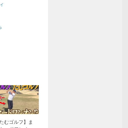
イ
】
み
&たむゴルフ】ま