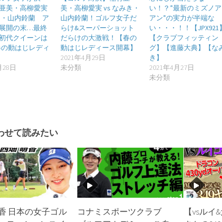
亜美・高柳愛実
美・高柳愛実 vs なみき・
い！？”最新のミズノア
みき・山内鈴蘭 ア
山内鈴蘭！ゴルフ女子だ
アン”の実力が半端な
展開の末…最終
らけ&スーパーショット
い・・・！！【JPX921
初代クイーンは
だらけの大激戦！【春の
【クラブフィッティン
【春の動はじレディ
動はじレディース開幕】
グ】【進藤大典】【な
2021年4月29日
き】
月28日
未分類
2021年4月27日
未分類
わせて読みたい
萌香 日本の女子ゴル
コナミスポーツクラブ
【vsルイ