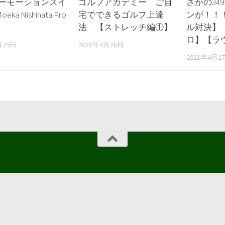
ローモーションスイ
ゴルフアカデミー ご自
さかの34
oeka Nishihata Pro
宅でできるゴルフ上達
ンが！！
法 【ストレッチ編①】
ル対決】
ロ】【ラ
月29日
2021年4月28日
2021年4月2