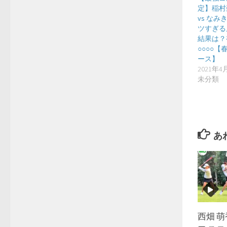
定】稲村
vs な
ツすぎる
結果は？
○○○○
ース】
2021年4
未分類
あ
西畑 