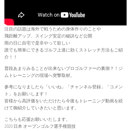
注目の話題は海外で戦うための身体作りのことや
飛距離アップ、スイング安定の秘訣など公開
雨の日に自宅で是非やって欲しい
誰でも簡単にできるゴルフ上達に効くストレッチ方法もご紹
介！！
普段あまりみることが出来ないプロゴルファーの裏側？！ジ
ムトレーニングの現場へ突撃取材。
参考になりましたら「いいね」「チャンネル登録」「コメン
ト」をお願いします！
皆様から高評価をいただけたら今後もトレーニング動画を続
けて御紹介していきたいと思います。
こちらも応援お願いいたします。
2020 日本 オープンゴルフ選手権競技