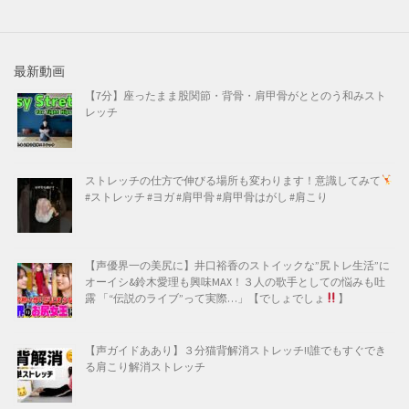
最新動画
【7分】座ったまま股関節・背骨・肩甲骨がととのう和みスト
レッチ
ストレッチの仕方で伸びる場所も変わります！意識してみて
#ストレッチ #ヨガ #肩甲骨 #肩甲骨はがし #肩こり
【声優界一の美尻に】井口裕香のストイックな”尻トレ生活”に
オーイシ&鈴木愛理も興味MAX！３人の歌手としての悩みも吐
露 「“伝説のライブ”って実際…」【でしょでしょ
】
【声ガイドああり】３分猫背解消ストレッチ!!誰でもすぐでき
る肩こり解消ストレッチ