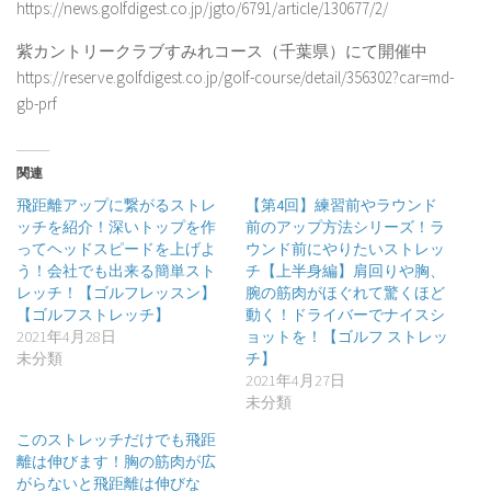
https://news.golfdigest.co.jp/jgto/6791/article/130677/2/
紫カントリークラブすみれコース（千葉県）にて開催中
https://reserve.golfdigest.co.jp/golf-course/detail/356302?car=md-
gb-prf
関連
飛距離アップに繋がるストレ
【第4回】練習前やラウンド
ッチを紹介！深いトップを作
前のアップ方法シリーズ！ラ
ってヘッドスピードを上げよ
ウンド前にやりたいストレッ
う！会社でも出来る簡単スト
チ【上半身編】肩回りや胸、
レッチ！【ゴルフレッスン】
腕の筋肉がほぐれて驚くほど
【ゴルフストレッチ】
動く！ドライバーでナイスシ
2021年4月28日
ョットを！【ゴルフ ストレッ
未分類
チ】
2021年4月27日
未分類
このストレッチだけでも飛距
離は伸びます！胸の筋肉が広
がらないと飛距離は伸びな