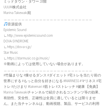
ミッドタウン・タワー 28階
UUUM株式会社
Marina Takewaki宛
＿＿＿＿＿＿＿＿＿＿＿＿＿＿＿＿＿＿＿＿＿＿＿＿＿
音源提供
Epidemic Sound
∟http://www.epidemicsound.com
DOVA-SYNDROME
∟https://dova-s.jp/
Star Music
∟https://starmusic.co.jp/music/
※動画によっては使用していない場合があります。
＿＿＿＿＿＿＿＿＿＿＿＿＿＿＿＿＿＿＿＿＿＿＿＿＿
#竹脇まりな #痩せるダンス #ダイエット #宅トレを当たり前の
世界にする #もっと自分を好きになる #MARINESS #マリネス #宅
トレ #たけまり #takemari #筋トレ #ストレッチ #健康 【免責】
Marina Takewakiチャンネルで紹介されるコンテンツ等の効果、
有効性、安全性、正確性は全員に適しているとは限りませ
ん。また当チャンネルは、動画視聴、製品、サービスの利用