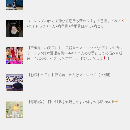
ストレッチの仕方で伸びる場所も変わります！意識してみて
#ストレッチ #ヨガ #肩甲骨 #肩甲骨はがし #肩こり
【声優界一の美尻に】井口裕香のストイックな”尻トレ生活”に
オーイシ&鈴木愛理も興味MAX！３人の歌手としての悩みも吐
露 「“伝説のライブ”って実際…」【でしょでしょ
】
【お疲れの日に】寝る前これだけストレッチ【7分間】
【毎朝3分】1日中脂肪を燃焼しやすい体を作る朝の体操