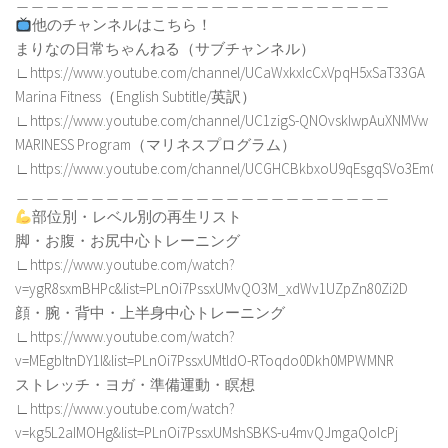
＿＿＿＿＿＿＿＿＿＿＿＿＿＿＿＿＿＿＿＿＿＿＿＿＿
他のチャンネルはこちら！
まりなの日常ちゃんねる（サブチャンネル）
∟https://www.youtube.com/channel/UCaWxkxIcCxVpqH5xSaT33GA
Marina Fitness（English Subtitle/英訳）
∟https://www.youtube.com/channel/UC1zigS-QNOvskIwpAuXNMVw
MARINESS Program（マリネスプログラム）
∟https://www.youtube.com/channel/UCGHCBkbxoU9qEsgqSVo3EmQ
＿＿＿＿＿＿＿＿＿＿＿＿＿＿＿＿＿＿＿＿＿＿＿＿＿
部位別・レベル別の再生リスト
脚・お腹・お尻中心トレーニング
∟https://www.youtube.com/watch?
v=ygR8sxmBHPc&list=PLnOi7PssxUMvQO3M_xdWv1UZpZn80Zi2D
顔・腕・背中・上半身中心トレーニング
∟https://www.youtube.com/watch?
v=MEgbItnDY1I&list=PLnOi7PssxUMtldO-RToqdo0Dkh0MPWMNR
ストレッチ・ヨガ・準備運動・瞑想
∟https://www.youtube.com/watch?
v=kg5L2aIMOHg&list=PLnOi7PssxUMshSBKS-u4mvQJmgaQoIcPj