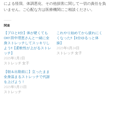
による怪我、体調悪化、その他損害に関して一切の責任を負
いません。ご心配な方は医療機関にご相談ください。
関連
【プロと8分】体が硬くても
これやり始めてから疲れにく
OK!! 田中理恵さんと一緒に全
くなった!!【8分ゆるっと体
身ストレッチしてスッキリし
操】
よう!!【柔軟性が上がるストレ
2025年6月24日
ッチ】
ストレッチ 女子
2025年1月2日
ストレッチ 女子
【朝＆出勤前に】立ったまま
全身温まるストレッチで代謝
を上げよう！
2025年5月15日
ストレッチ