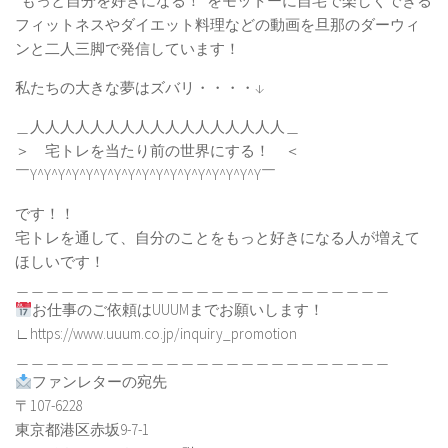
“もっと自分を好きになる！“をモットーに自宅で楽しくできる
フィットネスやダイエット料理などの動画を旦那のダーウィ
ンと二人三脚で発信しています！
私たちの大きな夢はズバリ・・・・↓
＿人人人人人人人人人人人人人人人人人＿
＞ 宅トレを当たり前の世界にする！ ＜
￣Y^Y^Y^Y^Y^Y^Y^Y^Y^Y^Y^Y^Y^Y^Y^Y^Y￣
です！！
宅トレを通して、自分のことをもっと好きになる人が増えて
ほしいです！
＿＿＿＿＿＿＿＿＿＿＿＿＿＿＿＿＿＿＿＿＿＿＿＿＿
お仕事のご依頼はUUUMまでお願いします！
∟https://www.uuum.co.jp/inquiry_promotion
＿＿＿＿＿＿＿＿＿＿＿＿＿＿＿＿＿＿＿＿＿＿＿＿＿
ファンレターの宛先
〒107-6228
東京都港区赤坂9-7-1