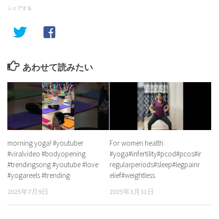
シェアする
あわせて読みたい
morning yoga! #youtuber
For women health.
#viralvideo #bodyopening
#yoga#infertility#pcod#pcos#ir
#trendingsong #youtube #love
regularperiods#sleep#legpainr
#yogareels #trending
elief#weightless
2025年7月9日
2025年3月31日