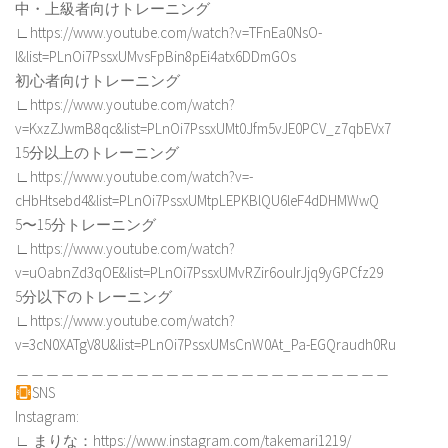
中・上級者向けトレーニング
∟https://www.youtube.com/watch?v=TFnEa0NsO-
I&list=PLnOi7PssxUMvsFpBin8pEi4atx6DDmGOs
初心者向けトレーニング
∟https://www.youtube.com/watch?
v=KxzZJwmB8qc&list=PLnOi7PssxUMt0Jfm5vJE0PCV_z7qbEVx7
15分以上のトレーニング
∟https://www.youtube.com/watch?v=-
cHbHtsebd4&list=PLnOi7PssxUMtpLEPKBlQU6leF4dDHMWwQ
5〜15分トレーニング
∟https://www.youtube.com/watch?
v=uOabnZd3qOE&list=PLnOi7PssxUMvRZir6ouIrJjq9yGPCfz29
5分以下のトレーニング
∟https://www.youtube.com/watch?
v=3cN0XATgV8U&list=PLnOi7PssxUMsCnW0At_Pa-EGQraudh0Ru
＿＿＿＿＿＿＿＿＿＿＿＿＿＿＿＿＿＿＿＿＿＿＿＿＿
SNS
Instagram:
∟ まりな：https://www.instagram.com/takemari1219/