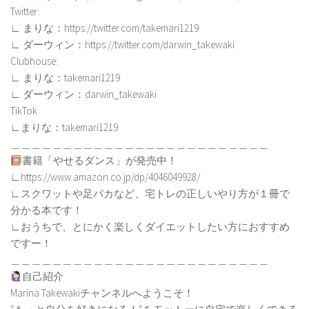
Twitter:
∟ まりな：https://twitter.com/takemari1219
∟ ダーウィン：https://twitter.com/darwin_takewaki
Clubhouse:
∟ まりな：takemari1219
∟ ダーウィン：darwin_takewaki
TikTok
∟まりな：takemari1219
＿＿＿＿＿＿＿＿＿＿＿＿＿＿＿＿＿＿＿＿＿＿＿＿＿
書籍「やせるダンス」が発売中！
∟https://www.amazon.co.jp/dp/4046049928/
∟スクワットや足パカなど、宅トレの正しいやり方が１冊で
分かる本です！
∟おうちで、とにかく楽しくダイエットしたい方におすすめ
ですー！
＿＿＿＿＿＿＿＿＿＿＿＿＿＿＿＿＿＿＿＿＿＿＿＿＿
自己紹介
Marina Takewakiチャンネルへようこそ！