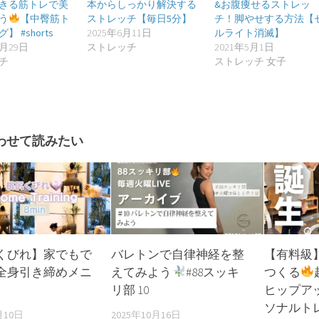
きる筋トレで美
本からしっかり解決する
&お腹痩せるストレッ
う
【中臀筋ト
ストレッチ【毎日5分】
チ！脚やせする方法【
 #shorts
2025年6月11日
ルライト消滅】
2月29日
ストレッチ
2021年5月1日
チ
ストレッチ 女子
わせて読みたい
くびれ】家でもで
バレトンで自律神経を整
【有料級
全身引き締めメニ
えてみよう
#88スッキ
つくる
リ部 10
ヒップア
ソナルト
月10日
2025年10月16日