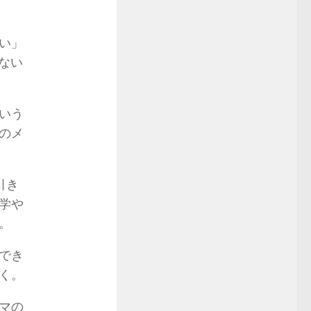
い」
ない
いう
のメ
引き
学や
。
でき
く。
マの