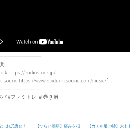
——————————-
供
ock https://audiostock.jp/
ic sound https://www.epidemicsound.com/music/f…
——————————-
パパ #ファミトレ ＃巻き肩
...お尻痩せ！
【つらい腰痛】痛みを根
【カエル足30秒】太も