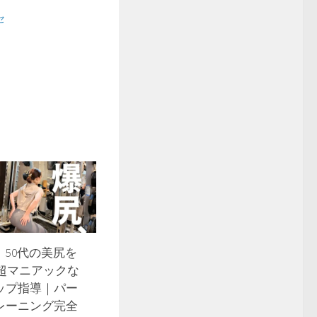
セ
】50代の美尻を
超マニアックな
ップ指導｜パー
レーニング完全