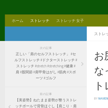
ホーム
ストレッチ
ストレッチ 女子
ストレ
次の記事
お
正しい「肩のセルフストレッチ」 #セ
ルフストレッチ #ドクターストレッチ #
ストレッチ #stretch #stretching #健康 #
な
肩 #股関節 #肩甲骨はがし #筋肉 #スポ
ーツ #ゴルフ
ト
前の記事
BY
NAVIE
【美姿勢】ねたまま姿勢が整うストレ
ッチポールで背骨ほぐし【肩こり・肩