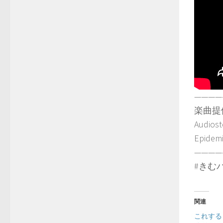
————
楽曲提
Audiost
Epidem
————
#きむ
関連
これすると