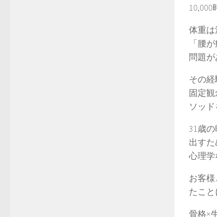
10,
体重は
「腰が
問題が
その経
固定観
ソッド
31歳
出すた
心理学
お客様
たこと
骨格×