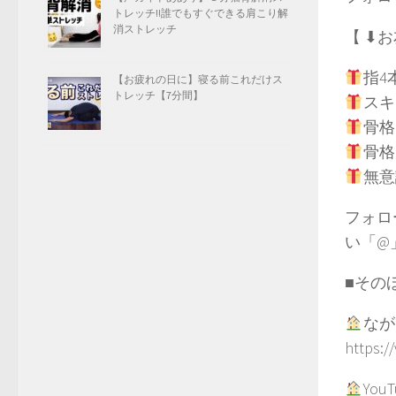
トレッチ!!誰でもすぐできる肩こり解
消ストレッチ
【 ⬇︎
指4
【お疲れの日に】寝る前これだけス
トレッチ【7分間】
スキ
骨格
骨格
無意
フォロ
い「@
■その
なが
https:/
You