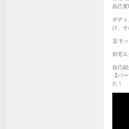
自己実
ボディ
け、そ
モッ
自宅エ
自己紹
【パー
た！