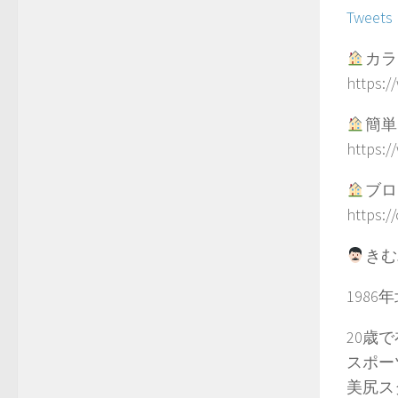
Tweets
カラ
https:/
簡単
https:/
ブロ
https:/
きむ
198
20歳
スポー
美尻ス