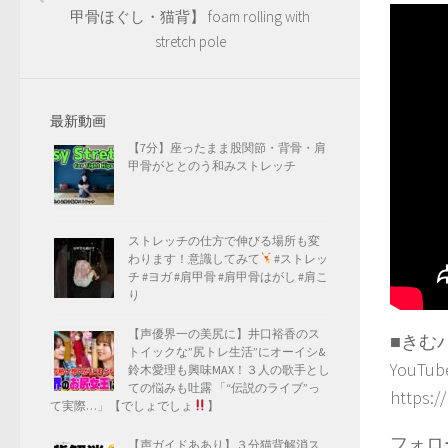
甲骨ほぐし・猫背】 foam rolling with
stretch pole
最新動画
【7分】座ったまま股関節・背骨・肩
甲骨がととのう和みストレッチ
ストレッチの仕方で伸びる場所も変
わります！意識してみて
#ストレッ
チ #ヨガ #肩甲骨 #肩甲骨はがし #肩こ
り
【声優界一の美尻に】井口裕香のス
■きむ
トイックな”尻トレ生活”にオーイシ&
You
鈴木愛理も興味MAX！３人の歌手とし
ての悩みも吐露 「“伝説のライブ”っ
https:/
て実際…」【でしょでしょ
】
フォロ
【声ガイドああり】３分猫背解消ス