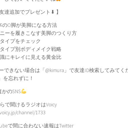
お友達追加でプレゼント⬇︎ 】
本のO脚が美脚になる方法
ニーを履きこなす美脚のつくり方
タイプをチェック
タイプ別ボディメイク戦略
識にキレイに見える黄金比
ーできない場合は「@kimura」で友達ID検索してみてく
」を忘れずに！
ほかのSNS
らで聞けるラジオはVoicy
/voicy.jp/channel/1733
Tubeで間に合わない速報はTwitter