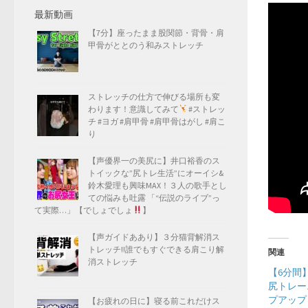
最新動画
【7分】座ったまま股関節・背骨・肩
甲骨がととのう和みストレッチ
ストレッチの仕方で伸びる場所も変
わります！意識してみて
#ストレッ
チ #ヨガ #肩甲骨 #肩甲骨はがし #肩こ
り
【声優界一の美尻に】井口裕香のス
トイックな”尻トレ生活”にオーイシ&
鈴木愛理も興味MAX！３人の歌手とし
ての悩みも吐露 「“伝説のライブ”っ
て実際…」【でしょでしょ
】
【声ガイドああり】３分猫背解消ス
トレッチ!!誰でもすぐできる肩こり解
関連
消ストレッチ
【6分間
尻トレー
プアップ
【お疲れの日に】寝る前これだけス