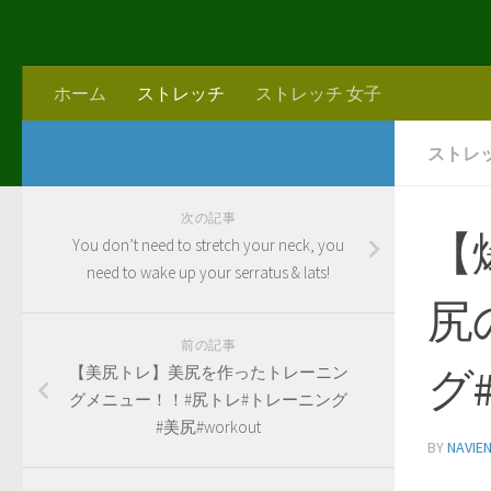
ホーム
ストレッチ
ストレッチ 女子
ストレ
次の記事
【
You don’t need to stretch your neck, you
need to wake up your serratus & lats!
尻
前の記事
グ
【美尻トレ】美尻を作ったトレーニン
グメニュー！！#尻トレ#トレーニング
#美尻#workout
BY
NAVIE