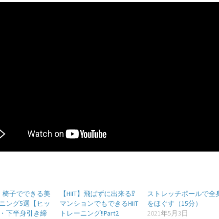
】椅子でできる美
【HIIT】飛ばずに出来る⁉︎
ストレッチポールで全
ニング5選【ヒッ
マンションでもできるHIIT
をほぐす（15分）
・下半身引き締
トレーニング!!Part2
2021年5月3日