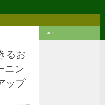
MORE
きるお
ーニン
プアップ
シェアす