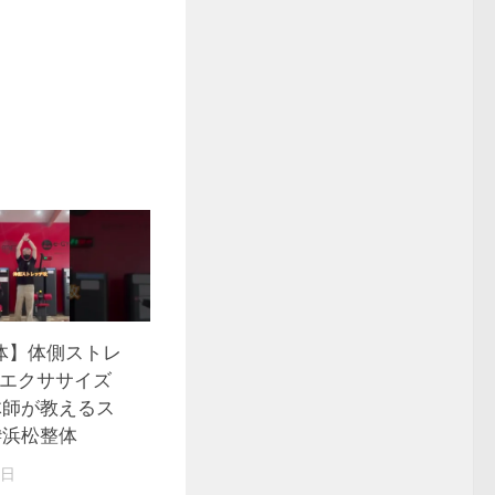
体】体側ストレ
#エクササイズ
体師が教えるス
#浜松整体
1日