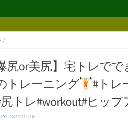
ッチ
爆尻or美尻】宅トレでで
のトレーニング
#トレ
#尻トレ#workout#ヒッ
NJOY
·
2025年11月1日