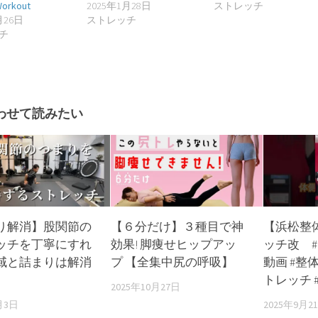
orkout
2025年1月28日
ストレッチ
月26日
ストレッチ
チ
わせて読みたい
り解消】股関節の
【６分だけ】３種目で神
【浜松整
ッチを丁寧にすれ
効果! 脚痩せヒップアッ
ッチ改 
域と詰まりは解消
プ 【全集中尻の呼吸】
動画 #整
トレッチ 
2025年10月27日
月3日
2025年9月2