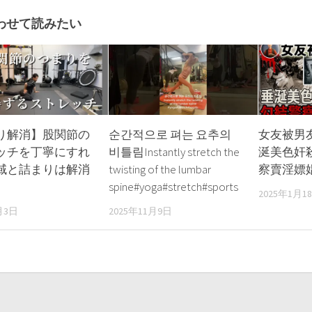
わせて読みたい
り解消】股関節の
순간적으로 펴는 요추의
女友被男
ッチを丁寧にすれ
비틀림Instantly stretch the
涎美色奸
域と詰まりは解消
twisting of the lumbar
察賣淫嫖
spine#yoga#stretch#sports
2025年1月1
月3日
2025年11月9日