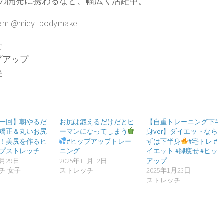
の開発に携わるなど、幅広く活躍中。
ram @miey_bodymake
せ
プアップ
美
一回】朝やるだ
お尻は鍛えるだけだとピ
【自重トレーニング下
矯正＆丸いお尻
ーマンになってしまう
身ver】ダイエットな
！美尻を作るヒ
#ヒップアップトレー
ずは下半身
#宅トレ 
プストレッチ
ニング
イエット #脚痩せ #ヒ
2月29日
2025年11月12日
アップ
チ 女子
ストレッチ
2025年1月23日
ストレッチ