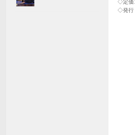
◇定価1
◇発行