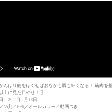
がんばり筋をほぐせばおなかも脚も細くなる！-筋肉を
以上に見た目やせ！-】
 2021年2月18日
／A5判／P96／オールカラー／動画つき