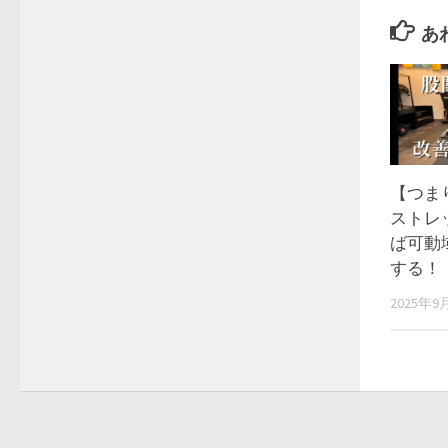
あ
【つま
ストレ
ば可動
する！
2025年9