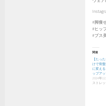
ウェア
Instag
#脚痩
#ヒッ
#ブス
関連
【たった
けで骨盤
に変える
ップアッ
2024年1
ストレッ