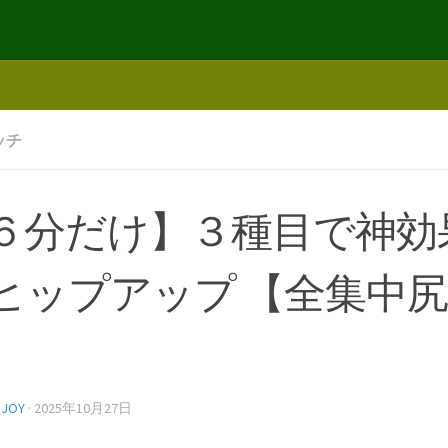
ッチ
６分だけ】３種目で神効果
ヒップアップ 【全集中
】
NJOY
·
2025年10月27日