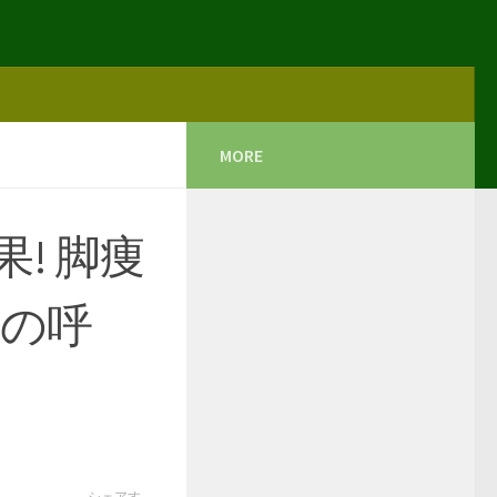
MORE
! 脚痩
尻の呼
シェアす