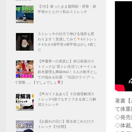
【7分】座ったまま股関節・背骨・肩
甲骨がととのう和みストレッチ
ストレッチの仕方で伸びる場所も変
わります！意識してみて
#ストレッ
チ #ヨガ #肩甲骨 #肩甲骨はがし #肩こ
り
【声優界一の美尻に】井口裕香のス
トイックな”尻トレ生活”にオーイシ&
鈴木愛理も興味MAX！３人の歌手とし
ての悩みも吐露 「“伝説のライブ”っ
て実際…」【でしょでしょ
】
【声ガイドああり】３分猫背解消ス
トレッチ!!誰でもすぐできる肩こり解
著書【
消ストレッチ
て体重
◇発売日
【お疲れの日に】寝る前これだけス
◇体裁
トレッチ【7分間】