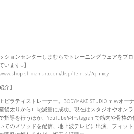
ッションセンターしまむらでトレーニングウェアをプロ
ています↓】
/www.shop-shimamura.com/disp/itemlist/?q=miey
紹介】
ピラティストレーナー。BODYMAKE STUDIO mieyオー
産後太りから11kg減量に成功。現在はスタジオやオン
指導を行うほか、YouTubeやInstagramで筋肉や骨格
いてのメソッドを配信、地上波テレビに出演、フィット