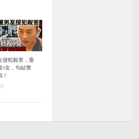
友侵犯殺害，垂
殺6女，勾結警
娼！
8日