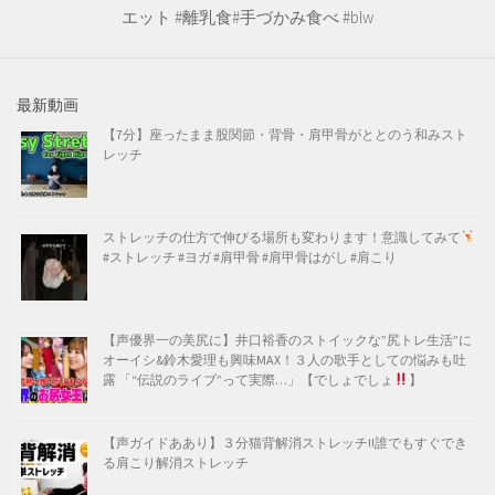
エット #離乳食#手づかみ食べ #blw
最新動画
【7分】座ったまま股関節・背骨・肩甲骨がととのう和みスト
レッチ
ストレッチの仕方で伸びる場所も変わります！意識してみて
#ストレッチ #ヨガ #肩甲骨 #肩甲骨はがし #肩こり
【声優界一の美尻に】井口裕香のストイックな”尻トレ生活”に
オーイシ&鈴木愛理も興味MAX！３人の歌手としての悩みも吐
露 「“伝説のライブ”って実際…」【でしょでしょ
】
【声ガイドああり】３分猫背解消ストレッチ!!誰でもすぐでき
る肩こり解消ストレッチ