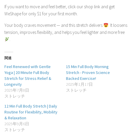
If you want to move and feel better, click our shop link and get
WeShape for only $1 for your first month.
Your body craves movement — and this stretch delivers
. It loosens
tension, improves flexibility, and helps you feel lighter and more free
.
関連
Feel Renewed with Gentle
15 Min Full Body Morning
Yoga | 20 Minute Full Body
Stretch - Proven Science
Stretch for Stress Relief &
Backed Exercise!
Longevity
2025年1月17日
2025年7月8日
ストレッチ
ストレッチ
12 Min Full Body Stretch | Daily
Routine for Flexibility, Mobility
& Relaxation
2025年9月6日
ストレッチ