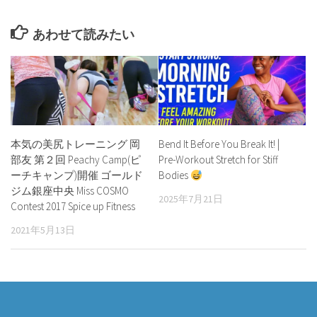
あわせて読みたい
本気の美尻トレーニング 岡
Bend It Before You Break It! |
部友 第２回 Peachy Camp(ピ
Pre-Workout Stretch for Stiff
ーチキャンプ)開催 ゴールド
Bodies
ジム銀座中央 Miss COSMO
2025年7月21日
Contest 2017 Spice up Fitness
2021年5月13日