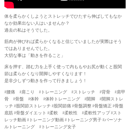
体を柔らかくしようとストレッチでひたすら伸ばしてもなか
なか効果出ない人はいませんか？
過去の私はそうでした。
筋肉が伸びれば柔らかくなると信じていましたが実際はそう
ではありませんでした。
大切な事は「動きを作ること」
床を押す、踏む力を上手く使って内ももやお尻が動くと股関
節は柔らかくなり開脚しやすくなります！
是非少しずつ動きを作って行きましょう！
#腰痛 #肩こり #トレーニング #ストレッチ #背骨 #肩甲
骨 #骨盤 #体幹 #体幹トレーニング #開脚 #開脚ストレ
ッチ #股関節ストレッチ #股関節痛 #骨盤調整 #骨盤矯正 #骨盤
底筋 #骨盤ダイエット #柔軟 #柔軟性 #柔軟性アップ #スト
レッチ動画 #トレーニング動画 #トレーニング男子 #パーソナ
ルトレーニング #トレーニング女子