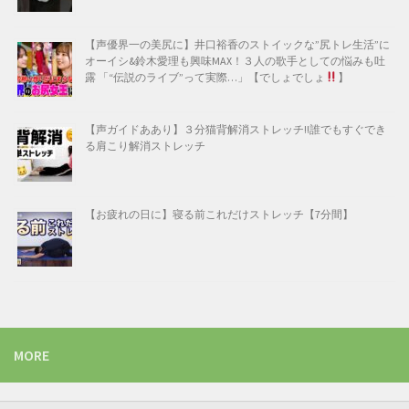
【声優界一の美尻に】井口裕香のストイックな”尻トレ生活”に
オーイシ&鈴木愛理も興味MAX！３人の歌手としての悩みも吐
露 「“伝説のライブ”って実際…」【でしょでしょ
】
【声ガイドああり】３分猫背解消ストレッチ!!誰でもすぐでき
る肩こり解消ストレッチ
【お疲れの日に】寝る前これだけストレッチ【7分間】
MORE