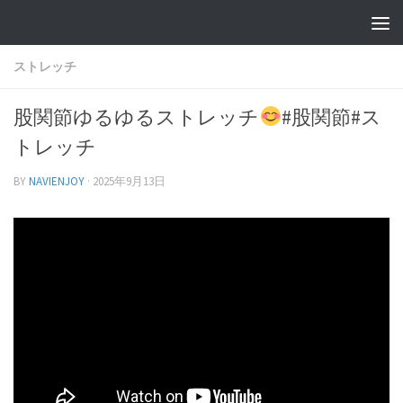
ストレッチ
股関節ゆるゆるストレッチ
#股関節#ス
トレッチ
BY
NAVIENJOY
·
2025年9月13日