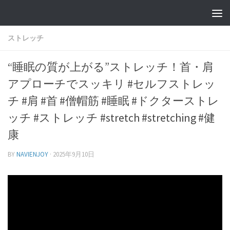
ストレッチ
“睡眠の質が上がる”ストレッチ！首・肩
アプローチでスッキリ #セルフストレッ
チ #肩 #首 #僧帽筋 #睡眠 #ドクターストレ
ッチ #ストレッチ #stretch #stretching #健
康
BY
NAVIENJOY
·
2025年9月10日