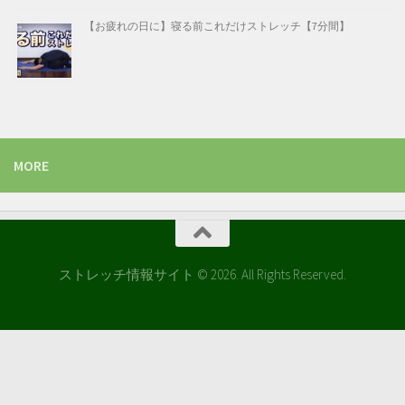
【お疲れの日に】寝る前これだけストレッチ【7分間】
MORE
ストレッチ情報サイト © 2026. All Rights Reserved.