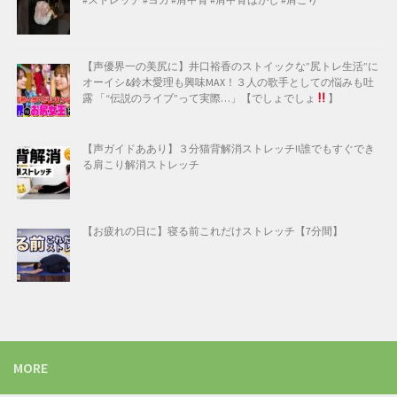
【声優界一の美尻に】井口裕香のストイックな”尻トレ生活”に
オーイシ&鈴木愛理も興味MAX！３人の歌手としての悩みも吐
露 「“伝説のライブ”って実際…」【でしょでしょ
】
【声ガイドああり】３分猫背解消ストレッチ!!誰でもすぐでき
る肩こり解消ストレッチ
【お疲れの日に】寝る前これだけストレッチ【7分間】
MORE