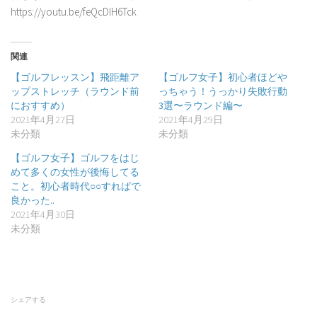
https://youtu.be/feQcDIH6Tck
関連
【ゴルフレッスン】飛距離ア
【ゴルフ女子】初心者ほどや
ップストレッチ（ラウンド前
っちゃう！うっかり失敗行動
におすすめ）
3選〜ラウンド編〜
2021年4月27日
2021年4月29日
未分類
未分類
【ゴルフ女子】ゴルフをはじ
めて多くの女性が後悔してる
こと。初心者時代○○すればで
良かった..
2021年4月30日
未分類
シェアする