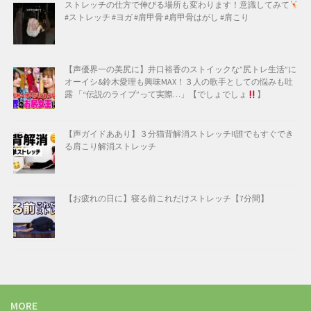
ストレッチの仕方で伸びる場所も変わります！意識してみて
#ストレッチ #ヨガ #肩甲骨 #肩甲骨はがし #肩こり
【声優界一の美尻に】井口裕香のストイックな”尻トレ生活”に
オーイシ&鈴木愛理も興味MAX！３人の歌手としての悩みも吐
露 「“伝説のライブ”って実際…」【でしょでしょ
】
【声ガイドああり】３分猫背解消ストレッチ!!誰でもすぐでき
る肩こり解消ストレッチ
【お疲れの日に】寝る前これだけストレッチ【7分間】
MORE