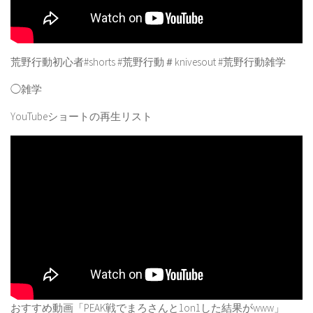
荒野行動初心者#shorts #荒野行動＃knivesout #荒野行動雑学
◯雑学
YouTubeショートの再生リスト
おすすめ動画「PEAK戦でまろさんと1on1した結果がwww」