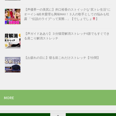
【声優界一の美尻に】井口裕香のストイックな”尻トレ生活”に
オーイシ&鈴木愛理も興味MAX！３人の歌手としての悩みも吐
露 「“伝説のライブ”って実際…」【でしょでしょ
】
【声ガイドああり】３分猫背解消ストレッチ!!誰でもすぐでき
る肩こり解消ストレッチ
【お疲れの日に】寝る前これだけストレッチ【7分間】
MORE