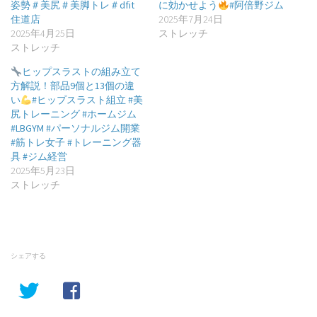
姿勢＃美尻＃美脚トレ＃dfit
に効かせよう
#阿倍野ジム
住道店
2025年7月24日
2025年4月25日
ストレッチ
ストレッチ
ヒップスラストの組み立て
方解説！部品9個と13個の違
い
#ヒップスラスト組立 #美
尻トレーニング #ホームジム
#LBGYM #パーソナルジム開業
#筋トレ女子 #トレーニング器
具 #ジム経営
2025年5月23日
ストレッチ
シェアする