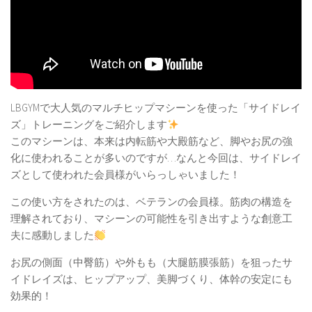
LBGYMで大人気のマルチヒップマシーンを使った「サイドレイ
ズ」トレーニングをご紹介します
このマシーンは、本来は内転筋や大殿筋など、脚やお尻の強
化に使われることが多いのですが…なんと今回は、サイドレイ
ズとして使われた会員様がいらっしゃいました！
この使い方をされたのは、ベテランの会員様。筋肉の構造を
理解されており、マシーンの可能性を引き出すような創意工
夫に感動しました
お尻の側面（中臀筋）や外もも（大腿筋膜張筋）を狙ったサ
イドレイズは、ヒップアップ、美脚づくり、体幹の安定にも
効果的！