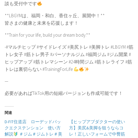
談も受付中です
**LBGYMは、福岡・和白、香住ヶ丘、展開中！**
皆さまの健康と未来を応援します！
**Train for your life, build your dream body.**
-#マルチヒップ #サイドレイズ #美尻トレ #美脚トレ #LBGYM #筋
トレ女子 #筋トレ男子 #パーソナルジム #福岡ジム #ジム開業 #
ヒップアップ #筋トレマシーン #24時間ジム #筋トレライフ #筋
トレは裏切らない #TrainingForLife
—
必要があればTikTok用の短縮バージョンも作成可能です！
関連
D-FIT住道店 ローデッドバッ
【ヒップアブダクターの使い
クエクステンション 使い方
方】美尻&美脚を狙うならコ
解説
＃ジム＃ジムトレ＃美
レ！正しいフォームで中臀筋