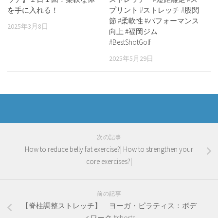
を手に入れる！
プリント #ストレッチ #股関
節 #柔軟性 #パフォーマンス
2025年3月8日
向上 #福岡ジム
#BestShotGolf
2025年5月29日
次の記事
How to reduce belly fat exercise?| How to strengthen your
core exercises?|
前の記事
【脊柱調整ストレッチ】 ヨーガ・ピラティス：ボデ
ィワーク #shorts