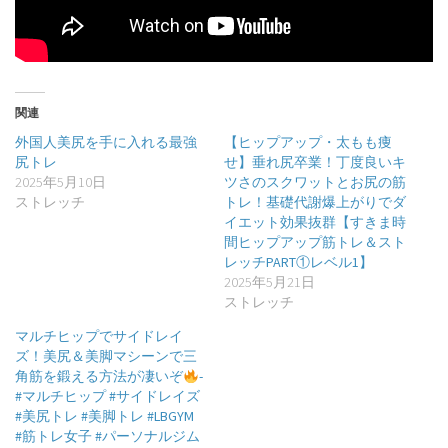
関連
外国人美尻を手に入れる最強
【ヒップアップ・太もも痩
尻トレ
せ】垂れ尻卒業！丁度良いキ
2025年5月10日
ツさのスクワットとお尻の筋
ストレッチ
トレ！基礎代謝爆上がりでダ
イエット効果抜群【すきま時
間ヒップアップ筋トレ＆スト
レッチPART①レベル1】
2025年5月21日
ストレッチ
マルチヒップでサイドレイ
ズ！美尻＆美脚マシーンで三
角筋を鍛える方法が凄いぞ
-
#マルチヒップ #サイドレイズ
#美尻トレ #美脚トレ #LBGYM
#筋トレ女子 #パーソナルジム