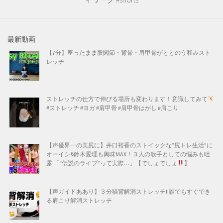
最新動画
【7分】座ったまま股関節・背骨・肩甲骨がととのう和みスト
レッチ
ストレッチの仕方で伸びる場所も変わります！意識してみて
#ストレッチ #ヨガ #肩甲骨 #肩甲骨はがし #肩こり
【声優界一の美尻に】井口裕香のストイックな”尻トレ生活”に
オーイシ&鈴木愛理も興味MAX！３人の歌手としての悩みも吐
露 「“伝説のライブ”って実際…」【でしょでしょ
】
【声ガイドああり】３分猫背解消ストレッチ!!誰でもすぐでき
る肩こり解消ストレッチ