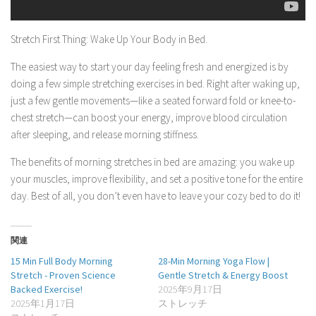
Stretch First Thing: Wake Up Your Body in Bed.
The easiest way to start your day feeling fresh and energized is by
doing a few simple stretching exercises in bed. Right after waking up,
just a few gentle movements—like a seated forward fold or knee-to-
chest stretch—can boost your energy, improve blood circulation
after sleeping, and release morning stiffness.
The benefits of morning stretches in bed are amazing: you wake up
your muscles, improve flexibility, and set a positive tone for the entire
day. Best of all, you don’t even have to leave your cozy bed to do it!
関連
15 Min Full Body Morning
28-Min Morning Yoga Flow |
Stretch - Proven Science
Gentle Stretch & Energy Boost
Backed Exercise!
2025年9月17日
2025年1月17日
ストレッチ