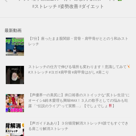
#ストレッチ #姿勢改善 #ダイエット
最新動画
【7分】座ったまま股関節・背骨・肩甲骨がととのう和みスト
レッチ
ストレッチの仕方で伸びる場所も変わります！意識してみて
#ストレッチ #ヨガ #肩甲骨 #肩甲骨はがし #肩こり
【声優界一の美尻に】井口裕香のストイックな”尻トレ生活”に
オーイシ&鈴木愛理も興味MAX！３人の歌手としての悩みも吐
露 「“伝説のライブ”って実際…」【でしょでしょ
】
【声ガイドああり】３分猫背解消ストレッチ!!誰でもすぐでき
る肩こり解消ストレッチ