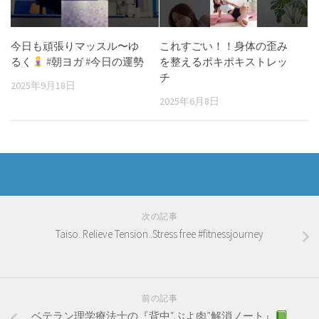
今日も頑張りマッスル〜ゆ
これすごい！！身体の歪み
るく
#朝ヨガ #今日の運勢
を整えるポキポキストレッ
チ
2025年9月18日
2025年6月8日
次の記事
Taiso..Relieve Tension..Stress free #fitnessjourney
前の記事
ベテラン理学療法士の『背中“ぶよ肉”解消ノート』