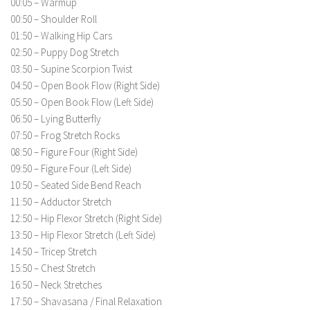
00:05 – Warmup
00:50 – Shoulder Roll
01:50 – Walking Hip Cars
02:50 – Puppy Dog Stretch
03:50 – Supine Scorpion Twist
04:50 – Open Book Flow (Right Side)
05:50 – Open Book Flow (Left Side)
06:50 – Lying Butterfly
07:50 – Frog Stretch Rocks
08:50 – Figure Four (Right Side)
09:50 – Figure Four (Left Side)
10:50 – Seated Side Bend Reach
11:50 – Adductor Stretch
12:50 – Hip Flexor Stretch (Right Side)
13:50 – Hip Flexor Stretch (Left Side)
14:50 – Tricep Stretch
15:50 – Chest Stretch
16:50 – Neck Stretches
17:50 – Shavasana / Final Relaxation