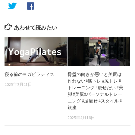
あわせて読みたい
寝る前のヨガピラティス
骨盤の向きが悪いと美尻は
作れない#筋トレ #尻トレ #
2025年2月21日
トレーニング #痩せたい #美
脚 #美尻#パーソナルトレー
ニング #足痩せ #スタイル #
銀座
2025年4月16日