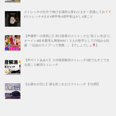
ストレッチの仕方で伸びる場所も変わります！意識してみて
#ストレッチ #ヨガ #肩甲骨 #肩甲骨はがし #肩こり
【声優界一の美尻に】井口裕香のストイックな”尻トレ生活”に
オーイシ&鈴木愛理も興味MAX！３人の歌手としての悩みも吐
露 「“伝説のライブ”って実際…」【でしょでしょ
】
【声ガイドああり】３分猫背解消ストレッチ!!誰でもすぐでき
る肩こり解消ストレッチ
【お疲れの日に】寝る前これだけストレッチ【7分間】