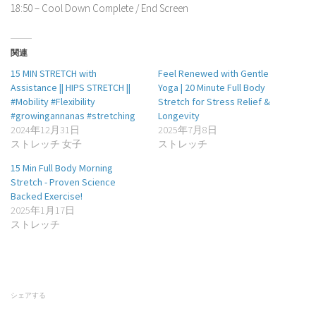
18:50 – Cool Down Complete / End Screen
関連
15 MIN STRETCH with
Feel Renewed with Gentle
Assistance || HIPS STRETCH ||
Yoga | 20 Minute Full Body
#Mobility #Flexibility
Stretch for Stress Relief &
#growingannanas #stretching
Longevity
2024年12月31日
2025年7月8日
ストレッチ 女子
ストレッチ
15 Min Full Body Morning
Stretch - Proven Science
Backed Exercise!
2025年1月17日
ストレッチ
シェアする