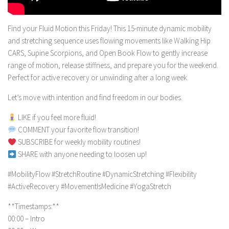
Find your Fluid Motion this Friday! This 15-minute dynamic mobility
and stretching sequence uses flowing movements like Walking Hip
CARS, Supine Scorpions, and Open Book Flow to gently increase
range of motion, release stiffness, and prepare you for the weekend.
Perfect for active recovery or unwinding after a long week.
Let’s move with intention and find freedom in our bodies.
LIKE if you feel more fluid!
COMMENT your favorite flow transition!
SUBSCRIBE for weekly mobility routines!
SHARE with anyone needing to loosen up!
#MobilityFlow #StretchRoutine #DynamicStretching #Flexibility
#ActiveRecovery #MovementIsMedicine #YogaStretch
**Timestamps:**
00:00 – Intro