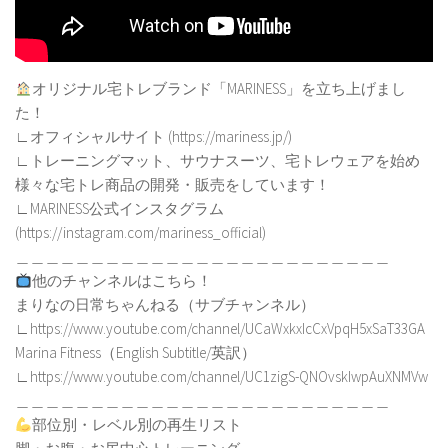
オリジナル宅トレブランド「MARINESS」を立ち上げまし
た！
∟オフィシャルサイト (https://mariness.jp/)
∟トレーニングマット、サウナスーツ、宅トレウェアを始め
様々な宅トレ商品の開発・販売をしています！
∟MARINESS公式インスタグラム
(https://instagram.com/mariness_official)
＿＿＿＿＿＿＿＿＿＿＿＿＿＿＿＿＿＿＿＿＿＿＿＿＿
他のチャンネルはこちら！
まりなの日常ちゃんねる（サブチャンネル）
∟https://www.youtube.com/channel/UCaWxkxIcCxVpqH5xSaT33GA
Marina Fitness（English Subtitle/英訳）
∟https://www.youtube.com/channel/UC1zigS-QNOvskIwpAuXNMVw
＿＿＿＿＿＿＿＿＿＿＿＿＿＿＿＿＿＿＿＿＿＿＿＿＿
部位別・レベル別の再生リスト