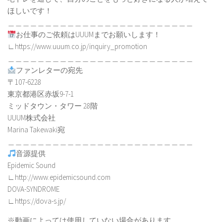
ほしいです！
＿＿＿＿＿＿＿＿＿＿＿＿＿＿＿＿＿＿＿＿＿＿＿＿＿
お仕事のご依頼はUUUMまでお願いします！
∟https://www.uuum.co.jp/inquiry_promotion
＿＿＿＿＿＿＿＿＿＿＿＿＿＿＿＿＿＿＿＿＿＿＿＿＿
ファンレターの宛先
〒107-6228
東京都港区赤坂9-7-1
ミッドタウン・タワー 28階
UUUM株式会社
Marina Takewaki宛
＿＿＿＿＿＿＿＿＿＿＿＿＿＿＿＿＿＿＿＿＿＿＿＿＿
音源提供
Epidemic Sound
∟http://www.epidemicsound.com
DOVA-SYNDROME
∟https://dova-s.jp/
※動画によっては使用していない場合があります。