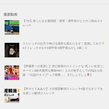
最新動画
【7分】座ったまま股関節・背骨・肩甲骨がととのう和みスト
レッチ
ストレッチの仕方で伸びる場所も変わります！意識してみて
#ストレッチ #ヨガ #肩甲骨 #肩甲骨はがし #肩こり
【声優界一の美尻に】井口裕香のストイックな”尻トレ生活”に
オーイシ&鈴木愛理も興味MAX！３人の歌手としての悩みも吐
露 「“伝説のライブ”って実際…」【でしょでしょ
】
【声ガイドああり】３分猫背解消ストレッチ!!誰でもすぐでき
る肩こり解消ストレッチ