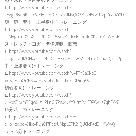
脚・お腹・お尻中心トレーニング
∟https://www.youtube.com/watch?
v=ygR8sxmBHPc&list=PLnOi7PssxUMvQO3M_xdWv1UZpZn80Zi2D
顔・腕・背中・上半身中心トレーニング
∟https://www.youtube.com/watch?
v=MEgbItnDY1I&list=PLnOi7PssxUMtldO-RToqdo0Dkh0MPWMNR
ストレッチ・ヨガ・準備運動・瞑想
∟https://www.youtube.com/watch?
v=kg5L2aIMOHg&list=PLnOi7PssxUMshSBKS-u4mvQJmgaQoIcPj
中・上級者向けトレーニング
∟https://www.youtube.com/watch?v=TFnEa0NsO-
I&list=PLnOi7PssxUMvsFpBin8pEi4atx6DDmGOs
初心者向けトレーニング
∟https://www.youtube.com/watch?
v=KxzZJwmB8qc&list=PLnOi7PssxUMt0Jfm5vJE0PCV_z7qbEVx7
15分以上のトレーニング
∟https://www.youtube.com/watch?v=-
cHbHtsebd4&list=PLnOi7PssxUMtpLEPKBlQU6leF4dDHMWwQ
５〜15分トレーニング