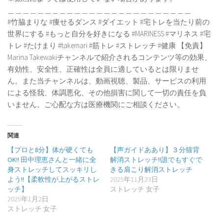
＿＿＿＿＿＿＿＿＿＿＿＿＿＿＿＿＿＿＿＿＿＿＿＿＿
#竹脇まりな #痩せるダンス #ダイエット #宅トレを当たり前の
世界にする #もっと自分を好きになる #MARINESS #マリネス #宅
トレ #たけまり #takemari #筋トレ #ストレッチ #健康 【免責】
Marina Takewakiチャンネルで紹介されるコンテンツ等の効果、
有効性、安全性、正確性は全員に適しているとは限りませ
ん。また当チャンネルは、動画視聴、製品、サービスの利用
による怪我、体調悪化、その他損害に関して一切の責任を負
いません。ご心配な方は医療機関にご相談ください。
関連
【プロと8分】体が硬くても
【声ガイドああり】３分猫背
OK!! 田中理恵さんと一緒に全
解消ストレッチ!!誰でもすぐで
身ストレッチしてスッキリし
きる肩こり解消ストレッチ
よう!!【柔軟性が上がるストレ
2025年11月23日
ッチ】
ストレッチ 女子
2025年1月2日
ストレッチ 女子