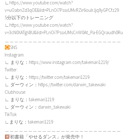
∟https://www.youtube.com/watch?
v=uOabnZd3qOE&list=PLnOi7PssxUMvRZir6ouIrJjq9yGPCfz29
5分以下のトレーニング
∟https://www.youtube.com/watch?
v=3cN0XATgV8U&list=PLnOi7PssxUMsCnW0At_Pa-EGQraudh0Ru
＿＿＿＿＿＿＿＿＿＿＿＿＿＿＿＿＿＿＿＿＿＿＿＿＿
SNS
Instagram:
∟ まりな：https://www.instagram.com/takemari1219/
Twitter:
∟ まりな：https://twitter.com/takemari1219
∟ ダーウィン：https://twitter.com/darwin_takewaki
Clubhouse:
∟ まりな：takemari1219
∟ ダーウィン：darwin_takewaki
TikTok
∟まりな：takemari1219
＿＿＿＿＿＿＿＿＿＿＿＿＿＿＿＿＿＿＿＿＿＿＿＿＿
初書籍「やせるダンス」が発売中！