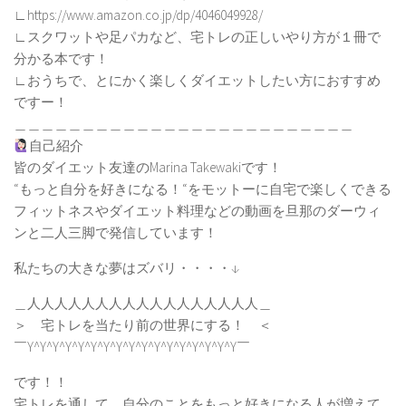
∟https://www.amazon.co.jp/dp/4046049928/
∟スクワットや足パカなど、宅トレの正しいやり方が１冊で
分かる本です！
∟おうちで、とにかく楽しくダイエットしたい方におすすめ
ですー！
＿＿＿＿＿＿＿＿＿＿＿＿＿＿＿＿＿＿＿＿＿＿＿＿＿
自己紹介
皆のダイエット友達のMarina Takewakiです！
“もっと自分を好きになる！“をモットーに自宅で楽しくできる
フィットネスやダイエット料理などの動画を旦那のダーウィ
ンと二人三脚で発信しています！
私たちの大きな夢はズバリ・・・・↓
＿人人人人人人人人人人人人人人人人人＿
＞ 宅トレを当たり前の世界にする！ ＜
￣Y^Y^Y^Y^Y^Y^Y^Y^Y^Y^Y^Y^Y^Y^Y^Y^Y￣
です！！
宅トレを通して、自分のことをもっと好きになる人が増えて