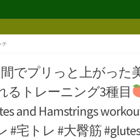
ッチ
週間でプリっと上がった
れるトレーニング3種目
tes and Hamstrings workou
 #宅トレ #大臀筋 #glute