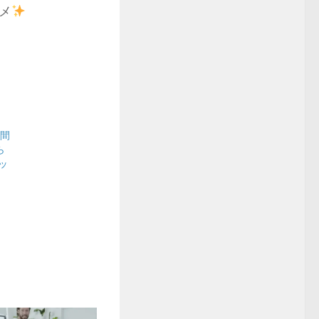
メ
分間
ら
ッ