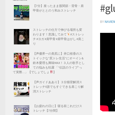
#gl
【7分】座ったまま股関節・背骨・肩
甲骨がととのう和みストレッチ
BY
NAVIE
ストレッチの仕方で伸びる場所も変
わります！意識してみて
#ストレッ
チ #ヨガ #肩甲骨 #肩甲骨はがし #肩こ
り
【声優界一の美尻に】井口裕香のス
トイックな”尻トレ生活”にオーイシ&
鈴木愛理も興味MAX！３人の歌手とし
ての悩みも吐露 「“伝説のライブ”っ
て実際…」【でしょでしょ
】
【声ガイドああり】３分猫背解消ス
トレッチ!!誰でもすぐできる肩こり解
消ストレッチ
【お疲れの日に】寝る前これだけス
トレッチ【7分間】