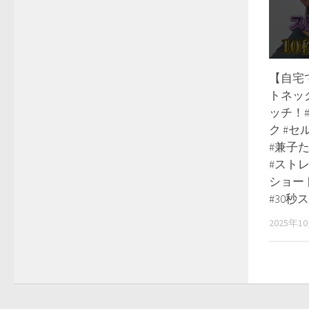
【自宅
トネッ
ッチ！
ク #セ
#兼子
#ストレ
ショー
#30秒
2025年1