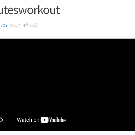
utesworkout
NJOY
·
2025年4月10日