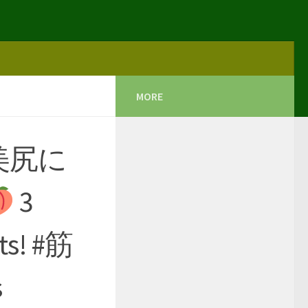
MORE
美尻に
3
ts! #筋
s