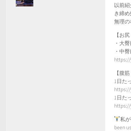
以前紹
き締め
無理の
【お尻
・大臀筋の
・中
https:
【腹筋
1日た
https:
1日た
https:/
私が長
been us