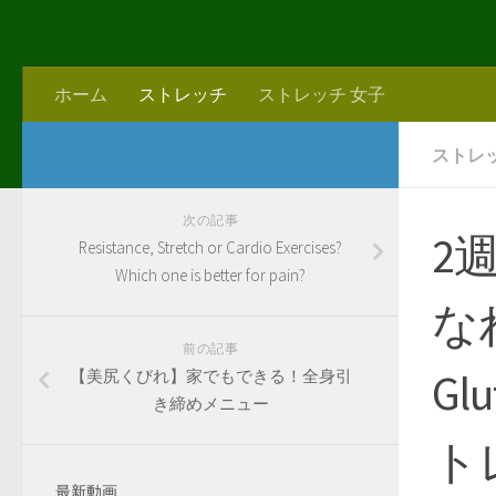
ホーム
ストレッチ
ストレッチ 女子
ストレ
次の記事
2
Resistance, Stretch or Cardio Exercises?
Which one is better for pain?
な
前の記事
Glu
【美尻くびれ】家でもできる！全身引
き締めメニュー
トレ
最新動画