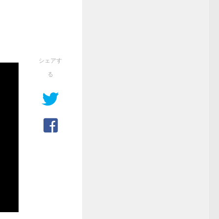
シェアす
る