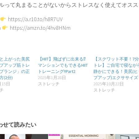
ルって丸まることがないからストレスなく使えてオスス
https://a.r10.to/h8R7UV
n
https://amzn.to/4hv8HNm
と上がった美尻
【HIIT】飛ばずに出来る⁉︎
【スクワット不要！7
プアップ筋トレ
マンションでもできるHIIT
トレ】ご自宅で寝なが
プランジ」の正
トレーニング!!Part2
静かにできる！美尻(ヒ
(2分)
2025年1月28日
プアップ)エクササイズ
月15日
ストレッチ
2025年10月22日
チ
ストレッチ
わせて読みたい