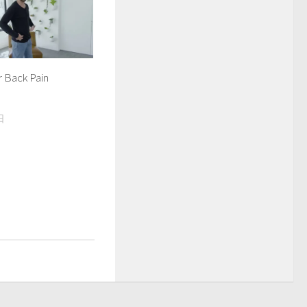
 Back Pain
日