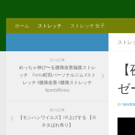
ホーム
ストレッチ
ストレッチ 女子
ストレ
次の記事
【
めっちゃ伸び〜る腰痛改善脇腹ストレ
ッチ Penta町田パーソナルジム #スト
レッチ #腰痛改善 #腰痛ストレッチ
ゼ
#pentafitness
BY
NAVIE
前の記事
【モンハンワイルズ】HR上げする 【※
ネタばれ有り】