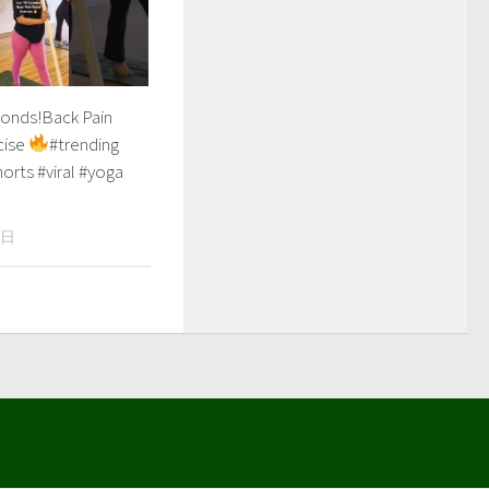
conds!Back Pain
cise
#trending
orts #viral #yoga
5日