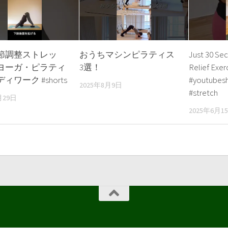
節調整ストレッ
おうちマシンピラティス
Just 30 Se
ヨーガ・ピラティ
3選！
Relief Exer
ィワーク #shorts
#youtubesh
2025年8月9日
#stretch
月29日
2025年6月1