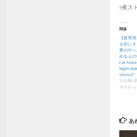
#夜ス
関連
【夜専用
る前にオ
夢の中へ
める人の
Fall Aslee
Night-Wak
Stretch”
2025年6
ストレッ
あ