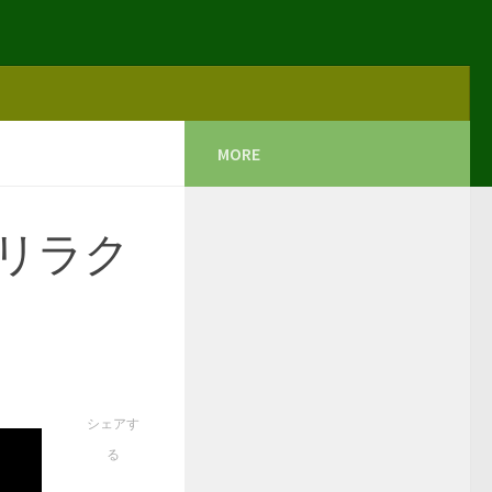
MORE
リラク
シェアす
る