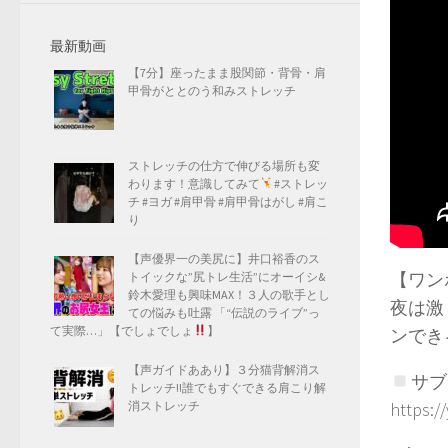
最新動画
【7分】座ったまま股関節・背骨・肩
甲骨がととのう和みストレッチ
ストレッチの仕方で伸びる場所も変
わります！意識してみて
#ストレッ
チ #ヨガ #肩甲骨 #肩甲骨はがし #肩こ
り
【声優界一の美尻に】井口裕香のス
【ワン
トイックな”尻トレ生活”にオーイシ&
鈴木愛理も興味MAX！３人の歌手とし
夜は激
ての悩みも吐露 「“伝説のライブ”っ
て実際…」【でしょでしょ
】
ンでき
【声ガイドああり】３分猫背解消ス
サブ
トレッチ!!誰でもすぐできる肩こり解
消ストレッチ
https: