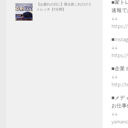
■家トレ
【お疲れの日に】寝る前これだけス
速報で
トレッチ【7分間】
↓↓
https:/
■Ins
↓↓
https:/
■企業
↓↓
http://
■メデ
お仕事
↓↓
yamano