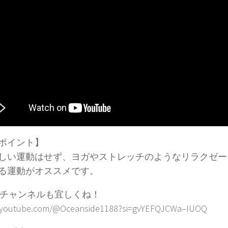
ポイント】
しい運動はせず、ヨガやストレッチのようなリラクゼー
る運動がオススメです。
チャンネルも宜しくね！
//youtube.com/@Oceanside1188?si=gvYEFQJCWa–IUOQ