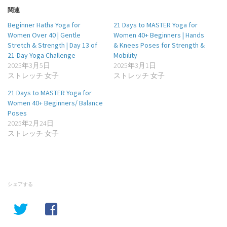
関連
Beginner Hatha Yoga for
21 Days to MASTER Yoga for
Women Over 40 | Gentle
Women 40+ Beginners | Hands
Stretch & Strength | Day 13 of
& Knees Poses for Strength &
21-Day Yoga Challenge
Mobility
2025年3月5日
2025年3月1日
ストレッチ 女子
ストレッチ 女子
21 Days to MASTER Yoga for
Women 40+ Beginners/ Balance
Poses
2025年2月24日
ストレッチ 女子
シェアする