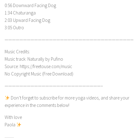
0:56 Downward Facing Dog
1:34 Chaturanga
2:03 Upward Facing Dog
3:05 Outro
————————————————————————————————————
Music Credits:
Music track: Naturally by Pufino
Source: https://freetouse.com/music
No Copyright Music (Free Download)
——————————————————————————–
Don’t forget to subscribe for more yoga videos, and share your
experience in the comments below!
With love
Paola