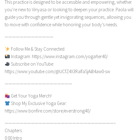
This practice is designed to be accessible and empowering, whether
you’re new to Vinyasa or looking to deepen your practice. Paola will
guide you through gentle yet invigorating sequences, allowing you
to move with confidence while honoring your body’s needs.
—————————————
Follow Me & Stay Connected:
Instagram: https://www.instagram.com/yogafter40/
Subscribe on YouTube:
https://www.youtube.com/@UCfZ4X3RaIfaSjAl84aw0-sw
——————————————————
Get Your Yoga Merch!
Shop My Exclusive Yoga Gear:
https://www.bonfire.com/store/everstrong40/
—————————————————————————————–
Chapters
0:00 Intro