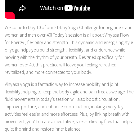
Welcome to Day 10 of our 21-Day Yoga Challenge for beginners and
women and men over 40! Today’s session is all about Vinyasa Flow
for Energy , flexibility and strength. This dynamic and energizing style
of yoga helps you build strength, flexibility, and endurance while
moving with the rhythm of your breath. Designed specifically for
women over 40, this practice will leave you feeling refreshed,
revitalized, and more connected to your body.
Vinyasa yoga is a fantastic way to increase mobility and joint
flexibility, helping to keep the body agile and pain-free as we age. The
fluid movements in today’s session will also boost circulation,
improve posture, and enhance coordination, making everyday
activities feel easier and more effortless. Plus, by linking breath with
movement, you’ll create a meditative, stress-relieving flow that helps
quiet the mind and restore inner balance.