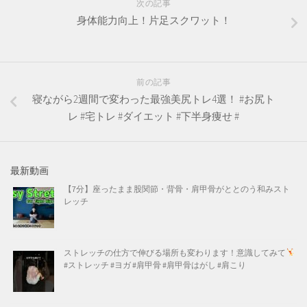
次の記事
身体能力向上！片足スクワット！
前の記事
寝ながら2週間で変わった最強美尻トレ4選！ #お尻ト
レ #宅トレ #ダイエット #下半身痩せ #
最新動画
【7分】座ったまま股関節・背骨・肩甲骨がととのう和みスト
レッチ
ストレッチの仕方で伸びる場所も変わります！意識してみて
#ストレッチ #ヨガ #肩甲骨 #肩甲骨はがし #肩こり