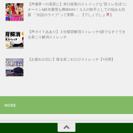
【声優界一の美尻に】井口裕香のストイックな”尻トレ生活”に
オーイシ&鈴木愛理も興味MAX！３人の歌手としての悩みも吐
露 「“伝説のライブ”って実際…」【でしょでしょ
】
【声ガイドああり】３分猫背解消ストレッチ!!誰でもすぐでき
る肩こり解消ストレッチ
【お疲れの日に】寝る前これだけストレッチ【7分間】
MORE