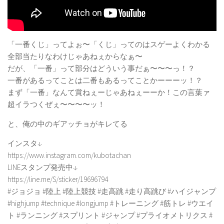
「一番くじ」ってよぉ〜「くじ」ってのはスゲーよくわかる
全部当たりなわけじゃあねぇからなぁ〜
だが、「一番」って部分はどういう事だぁ〜〜〜っ！？
一番があるってことは二番もあるってことかーーーッ！？
まず「一番」なんて賞ねぇーじゃあねぇーーか！この言葉ァ
超イラつくぜぇ〜〜〜〜ッ！
と、俺の中のギアッチョがキレてる
インスタ↓
https://www.instagram.com/kubotachan
LINEスタンプ発売中↓
https://line.me/S/sticker/19696794
#ジョジョ #陸上 #陸上競技 #走高跳 #走り高跳び #ハイジャンプ
#highjump #technique #longjump #トレーニング #筋トレ #ウエイ
ト #ランニング #スプリント #ジャンプ #プライオメトリクス #