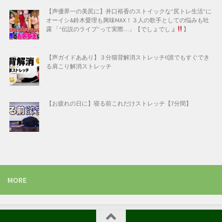
【声優界一の美尻に】井口裕香のストイックな”尻トレ生活”に
オーイシ&鈴木愛理も興味MAX！３人の歌手としての悩みも吐
露 「“伝説のライブ”って実際…」【でしょでしょ
】
【声ガイドああり】３分猫背解消ストレッチ!!誰でもすぐでき
る肩こり解消ストレッチ
【お疲れの日に】寝る前これだけストレッチ【7分間】
MORE