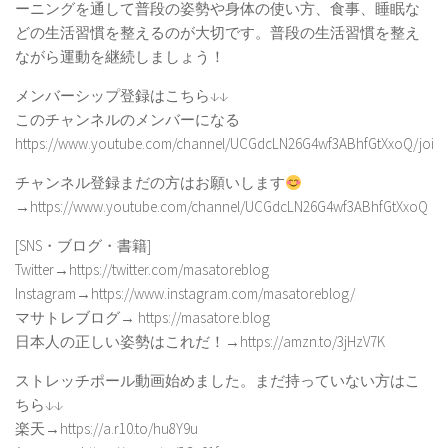
ーニングを通して普段の姿勢や身体の使い方、食事、睡眠な
どの生活習慣を整えるのが大切です。普段の生活習慣を整え
ながら運動を継続しましょう！
メンバーシップ登録はこちら↓↓
このチャンネルのメンバーになる
https://www.youtube.com/channel/UCGdcLN26G4wf3ABhfGtXxoQ/join
チャンネル登録まだの方はお願いします
→https://www.youtube.com/channel/UCGdcLN26G4wf3ABhfGtXxoQ
[SNS・ブログ・書籍]
Twitter→https://twitter.com/masatoreblog
Instagram→https://www.instagram.com/masatoreblog/
マサトレブログ→ https://masatore.blog
日本人の正しい姿勢はこれだ！→https://amzn.to/3jHzV7K
ストレッチポール動画始めました。まだ持っていない方はこ
ちら↓↓
楽天→https://a.r10.to/hu8Y9u