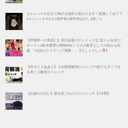
ストレッチの仕方で伸びる場所も変わります！意識してみて
#ストレッチ #ヨガ #肩甲骨 #肩甲骨はがし #肩こり
【声優界一の美尻に】井口裕香のストイックな”尻トレ生活”に
オーイシ&鈴木愛理も興味MAX！３人の歌手としての悩みも吐
露 「“伝説のライブ”って実際…」【でしょでしょ
】
【声ガイドああり】３分猫背解消ストレッチ!!誰でもすぐでき
る肩こり解消ストレッチ
【お疲れの日に】寝る前これだけストレッチ【7分間】