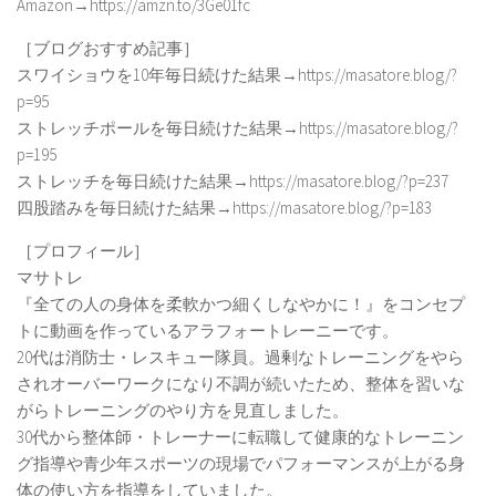
Amazon→https://amzn.to/3Ge01fc
［ブログおすすめ記事］
スワイショウを10年毎日続けた結果→https://masatore.blog/?
p=95
ストレッチポールを毎日続けた結果→https://masatore.blog/?
p=195
ストレッチを毎日続けた結果→https://masatore.blog/?p=237
四股踏みを毎日続けた結果→https://masatore.blog/?p=183
［プロフィール］
マサトレ
『全ての人の身体を柔軟かつ細くしなやかに！』をコンセプ
トに動画を作っているアラフォートレーニーです。
20代は消防士・レスキュー隊員。過剰なトレーニングをやら
されオーバーワークになり不調が続いたため、整体を習いな
がらトレーニングのやり方を見直しました。
30代から整体師・トレーナーに転職して健康的なトレーニン
グ指導や青少年スポーツの現場でパフォーマンスが上がる身
体の使い方を指導をしていました。