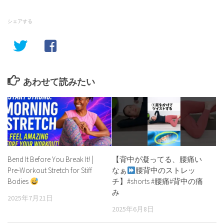
シェアする
あわせて読みたい
Bend It Before You Break It! |
【背中が凝ってる、腰痛い
Pre-Workout Stretch for Stiff
なぁ
腰背中のストレッ
Bodies
チ】#shorts #腰痛#背中の痛
み
2025年7月21日
2025年6月8日