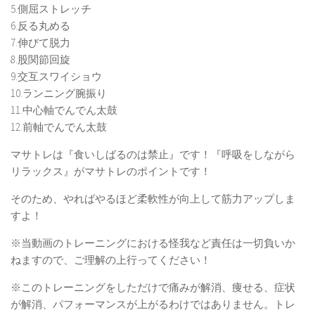
5.側屈ストレッチ
6.反る丸める
7.伸びて脱力
8.股関節回旋
9.交互スワイショウ
10.ランニング腕振り
11.中心軸でんでん太鼓
12.前軸でんでん太鼓
マサトレは『食いしばるのは禁止』です！『呼吸をしながら
リラックス』がマサトレのポイントです！
そのため、やればやるほど柔軟性が向上して筋力アップしま
すよ！
※当動画のトレーニングにおける怪我など責任は一切負いか
ねますので、ご理解の上行ってください！
※このトレーニングをしただけで痛みが解消、痩せる、症状
が解消、パフォーマンスが上がるわけではありません。トレ