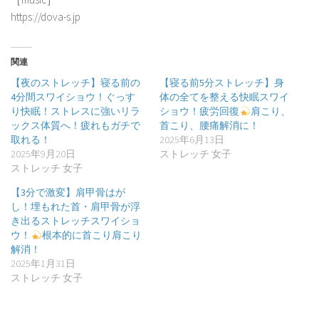
https://dova-s.jp
関連
【夜のストレッチ】寝る前の
【寝る前5分ストレッチ】身
4分間スワイショウ！ぐっす
体の全てを整える快眠スワイ
り快眠！ストレスに強いリラ
ショウ！疲労回復
肩こり、
ックス体質へ！疲れもガチで
首こり、腰痛解消に！
取れる！
2025年6月13日
2025年9月20日
ストレッチ 女子
ストレッチ 女子
【3分で激変】肩甲骨はが
し！埋もれた首・肩甲骨が浮
き出るストレッチスワイショ
ウ！
根本的に首こり肩こり
解消！
2025年1月31日
ストレッチ 女子