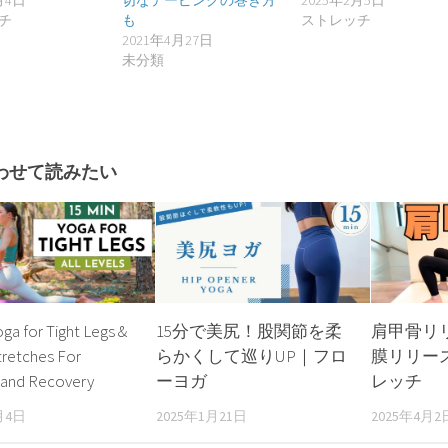
月4日
切なテーピングの巻き方
2025年2月5日
チ
も
ストレッチ
2021年4月27日
未分類
わせて読みたい
oga for Tight Legs &
15分で美尻！股関節を柔
肩甲骨リリー
tretches For
らかくして巡りUP｜フロ
膜リリース
 and Recovery
ーヨガ
レッチ
月4日
2025年1月21日
2025年4月2