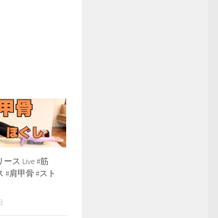
ス Live #筋
 #肩甲骨 #スト
日