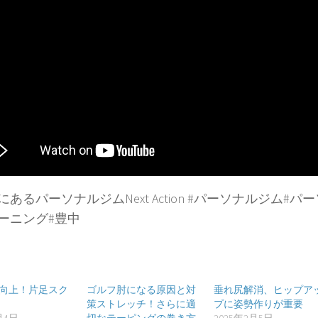
あるパーソナルジムNext Action #パーソナルジム#パ
ーニング#豊中
向上！片足スク
ゴルフ肘になる原因と対
垂れ尻解消、ヒップア
策ストレッチ！さらに適
プに姿勢作りが重要