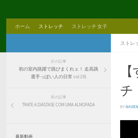
ホーム
ストレッチ
ストレッチ 女子
ストレ
次の記事
【
初の室内跳躍で跳びまくれェ！ 走高跳
選手っぽい人の日常 vol.191
チ
前の記事
TRATE A DIÁSTASE COM UMA ALMOFADA
BY
NAVIE
最新動画