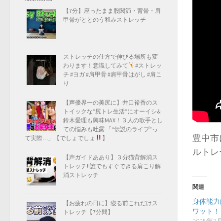
【7分】座ったまま股関節・背骨・肩
甲骨がととのう和みストレッチ
ストレッチの仕方で伸びる場所も変
わります！意識してみて
#ストレッ
チ #ヨガ #肩甲骨 #肩甲骨はがし #肩こ
り
【声優界一の美尻に】井口裕香のス
トイックな”尻トレ生活”にオーイシ&
鈴木愛理も興味MAX！３人の歌手とし
ての悩みも吐露 「“伝説のライブ”っ
豊中市に
て実際…」【でしょでしょ
】
ルトレ
【声ガイドああり】３分猫背解消ス
トレッチ!!誰でもすぐできる肩こり解
消ストレッチ
関連
身体能力
【お疲れの日に】寝る前これだけス
ワット！
トレッチ【7分間】