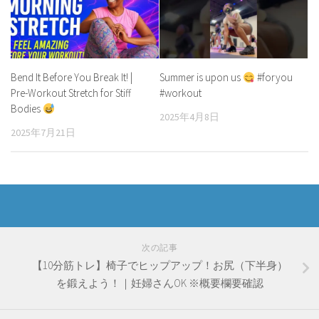
Bend It Before You Break It! |
Summer is upon us
#foryou
Pre-Workout Stretch for Stiff
#workout
Bodies
2025年4月8日
2025年7月21日
次の記事
【10分筋トレ】椅子でヒップアップ！お尻（下半身）
を鍛えよう！｜妊婦さんOK ※概要欄要確認