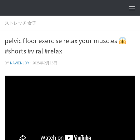
ストレッチ 女子
pelvic floor exercise relax your muscles
#shorts #viral #relax
BY
NAVIENJOY
·
2025年2月16日