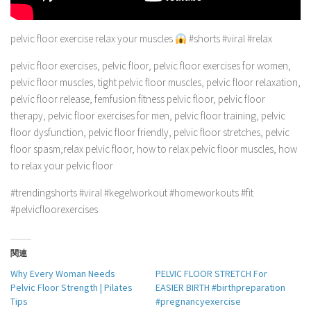
pelvic floor exercise relax your muscles
#shorts #viral #relax
pelvic floor exercises, pelvic floor, pelvic floor exercises for women,
pelvic floor muscles, tight pelvic floor muscles, pelvic floor relaxation,
pelvic floor release, femfusion fitness pelvic floor, pelvic floor
therapy, pelvic floor exercises for men, pelvic floor training, pelvic
floor dysfunction, pelvic floor friendly, pelvic floor stretches, pelvic
floor spasm,relax pelvic floor, how to relax pelvic floor muscles, how
to relax your pelvic floor
#trendingshorts #viral #kegelworkout #homeworkouts #fit
#pelvicfloorexercises
関連
Why Every Woman Needs
PELVIC FLOOR STRETCH For
Pelvic Floor Strength | Pilates
EASIER BIRTH #birthpreparation
Tips
#pregnancyexercise