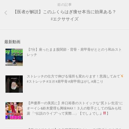
前の記事
【医者が解説】このふくらはぎ痩せ本当に効果ある？
#エクササイズ
最新動画
【7分】座ったまま股関節・背骨・肩甲骨がととのう和みスト
レッチ
ストレッチの仕方で伸びる場所も変わります！意識してみて
#ストレッチ #ヨガ #肩甲骨 #肩甲骨はがし #肩こり
【声優界一の美尻に】井口裕香のストイックな”尻トレ生活”に
オーイシ&鈴木愛理も興味MAX！３人の歌手としての悩みも吐
露 「“伝説のライブ”って実際…」【でしょでしょ
】