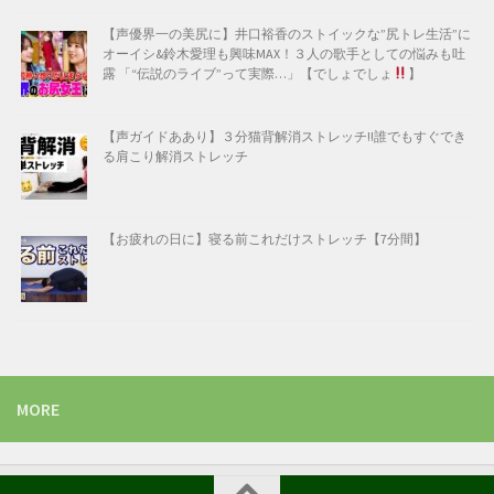
【声優界一の美尻に】井口裕香のストイックな”尻トレ生活”に
オーイシ&鈴木愛理も興味MAX！３人の歌手としての悩みも吐
露 「“伝説のライブ”って実際…」【でしょでしょ
】
【声ガイドああり】３分猫背解消ストレッチ!!誰でもすぐでき
る肩こり解消ストレッチ
【お疲れの日に】寝る前これだけストレッチ【7分間】
MORE