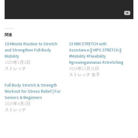
関連
10-Minute Routine to Stretch
15 MIN STRETCH with
and Strengthen Full-Body
Assistance || HIPS STRETCH ||
Mobility
#Mobility #Flexibility
2025年1月2日
#growingannanas #stretching
ストレッチ
2024年12月31日
ストレッチ 女子
Full Body Stretch & Strength
Workout for Stress Relief | For
Seniors & Beginners
2025年4月1日
ストレッチ