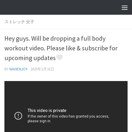
ストレッチ 女子
Hey guys. Will be dropping a full body
workout video. Please like & subscribe for
upcoming updates
BY
NAVIENJOY
·
2025年1月31日