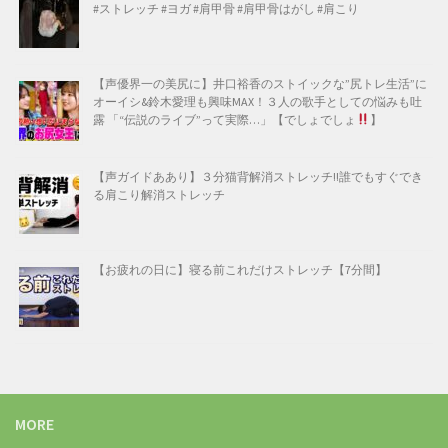
#ストレッチ #ヨガ #肩甲骨 #肩甲骨はがし #肩こり
【声優界一の美尻に】井口裕香のストイックな”尻トレ生活”に
オーイシ&鈴木愛理も興味MAX！３人の歌手としての悩みも吐
露 「“伝説のライブ”って実際…」【でしょでしょ
】
【声ガイドああり】３分猫背解消ストレッチ!!誰でもすぐでき
る肩こり解消ストレッチ
【お疲れの日に】寝る前これだけストレッチ【7分間】
MORE