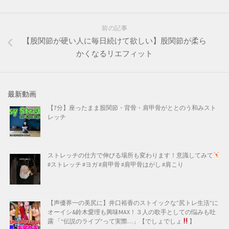
前の記事
【股関節が硬い人に毎日続けて欲しい】股関節が柔ら
かくなるリエフィット
最新動画
【7分】座ったまま股関節・背骨・肩甲骨がととのう和みスト
レッチ
ストレッチの仕方で伸びる場所も変わります！意識してみて
#ストレッチ #ヨガ #肩甲骨 #肩甲骨はがし #肩こり
【声優界一の美尻に】井口裕香のストイックな”尻トレ生活”に
オーイシ&鈴木愛理も興味MAX！３人の歌手としての悩みも吐
露 「“伝説のライブ”って実際…」【でしょでしょ
】