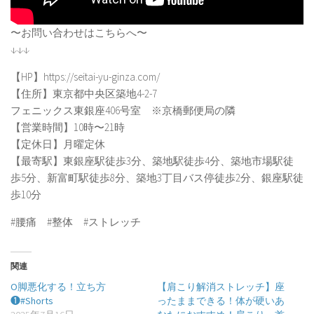
〜お問い合わせはこちらへ〜
↓↓↓
【HP】https://seitai-yu-ginza.com/
【住所】東京都中央区築地4-2-7
フェニックス東銀座406号室 ※京橋郵便局の隣
【営業時間】10時〜21時
【定休日】月曜定休
【最寄駅】東銀座駅徒歩3分、築地駅徒歩4分、築地市場駅徒
歩5分、新富町駅徒歩8分、築地3丁目バス停徒歩2分、銀座駅徒
歩10分
#腰痛 #整体 #ストレッチ
関連
O脚悪化する！立ち方
【肩こり解消ストレッチ】座
❶#Shorts
ったままできる！体が硬いあ