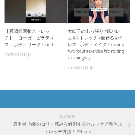
【股関節調整ストレッ
大転子の出っ張り #床バレ
チ】 ヨーガ・ピラティ
エ #ストレッチ #痩せる #バ
ス：ボディワーク #shorts
レエ #ボディメイク #training
#workout #exercise #stretching
2025年9月12日
#trainingday
2025年5月19日
次の記事
肩甲骨 内側のコリ・痛みを解消するセルフケア整体ス
トレッチ方法！ #Shorts