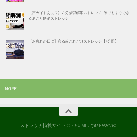
【声ガイドああり】３分猫背解消ストレッチ!!誰でもすぐでき
る肩こり解消ストレッチ
【お疲れの日に】寝る前これだけストレッチ【7分間】
MORE
ストレッチ情報サイト © 2026. All Rights Reserved.