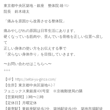
東京都中央区築地・銀座 整体院 雄-YU-
院長 鈴木雄太
「痛みを原因から改善させる整体院」
痛みやしびれの原因は日常生活にあります。
硬くなっている筋肉や、歪んでいる骨格を正しい位置へ戻し
て
正しい身体の使い方をお伝えする事で
「戻らない身体作り」を目指していきます。
〜お問い合わせはこちらへ〜
↓↓↓
【HP】https://seitai-yu-ginza.com/
【住所】東京都中央区築地4-2-7
フェニックス東銀座406号室 ※京橋郵便局の隣
【営業時間】10時〜21時
【定休日】月曜定休
【最寄駅】東銀座駅徒歩3分、築地駅徒歩4分、築地市場駅徒