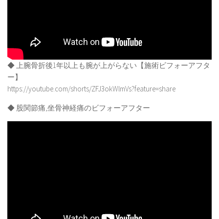
◆ 上腕骨折後1年以上も腕が上がらない【施術ビフォーアフタ
ー】
https://youtube.com/shorts/ZFJ3okWlmVs?feature=share
◆ 股関節痛,坐骨神経痛のビフォーアフター