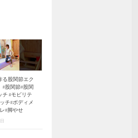
作る股関節エク
】#股関節#股関
チ #モビリテ
レッチ#ボディメ
レ#脚やせ
0日