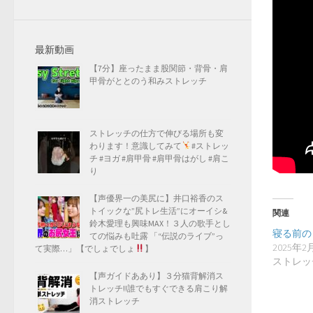
最新動画
【7分】座ったまま股関節・背骨・肩
甲骨がととのう和みストレッチ
ストレッチの仕方で伸びる場所も変
わります！意識してみて
#ストレッ
チ #ヨガ #肩甲骨 #肩甲骨はがし #肩こ
り
【声優界一の美尻に】井口裕香のス
トイックな”尻トレ生活”にオーイシ&
関連
鈴木愛理も興味MAX！３人の歌手とし
寝る前の
ての悩みも吐露 「“伝説のライブ”っ
2025年2
て実際…」【でしょでしょ
】
ストレッ
【声ガイドああり】３分猫背解消ス
トレッチ!!誰でもすぐできる肩こり解
消ストレッチ