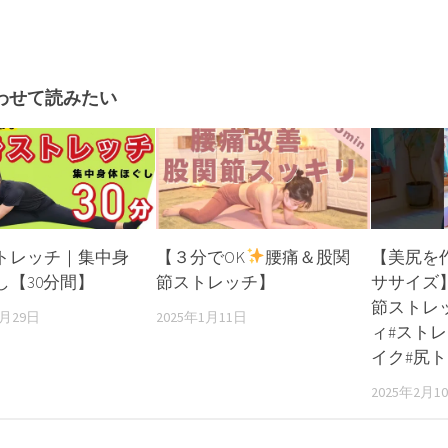
わせて読みたい
トレッチ｜集中身
【３分でOK
腰痛＆股関
【美尻を
し【30分間】
節ストレッチ】
ササイズ
節ストレッ
2月29日
2025年1月11日
ィ#スト
イク#尻ト
2025年2月1