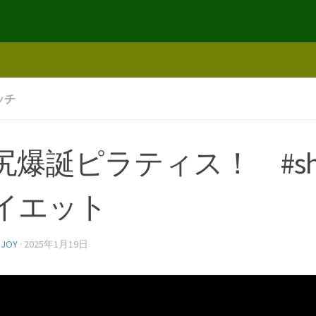
ッチ
尻爆誕ピラティス！ #shor
イエット
NJOY
·
2025年1月19日