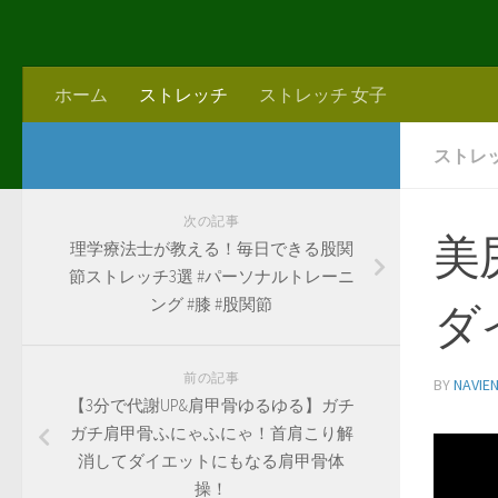
ホーム
ストレッチ
ストレッチ 女子
ストレ
次の記事
美
理学療法士が教える！毎日できる股関
節ストレッチ3選 #パーソナルトレーニ
ング #膝 #股関節
ダ
前の記事
BY
NAVIE
【3分で代謝UP&肩甲骨ゆるゆる】ガチ
ガチ肩甲骨ふにゃふにゃ！首肩こり解
消してダイエットにもなる肩甲骨体
操！