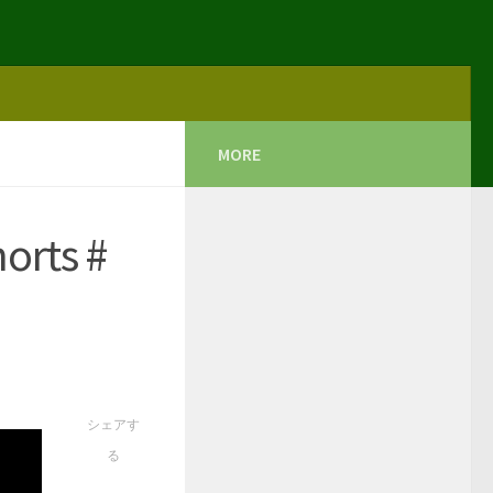
MORE
ts #
シェアす
る