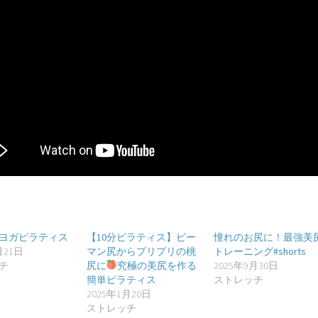
ヨガピラティス
【10分ピラティス】ピー
憧れのお尻に！最強美
月21日
マン尻からプリプリの桃
トレーニング#shorts
チ
尻に
究極の美尻を作る
2025年9月30日
簡単ピラティス
ストレッチ
2025年1月20日
ストレッチ