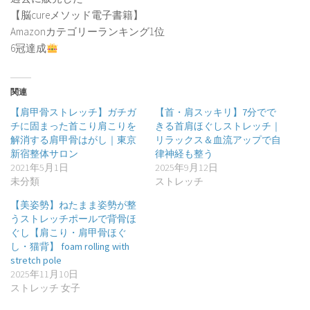
【脳cureメソッド電子書籍】
Amazonカテゴリーランキング1位
6冠達成
関連
【肩甲骨ストレッチ】ガチガ
【首・肩スッキリ】7分でで
チに固まった首こり肩こりを
きる首肩ほぐしストレッチ｜
解消する肩甲骨はがし｜東京
リラックス＆血流アップで自
新宿整体サロン
律神経も整う
2021年5月1日
2025年9月12日
未分類
ストレッチ
【美姿勢】ねたまま姿勢が整
うストレッチポールで背骨ほ
ぐし【肩こり・肩甲骨ほぐ
し・猫背】 foam rolling with
stretch pole
2025年11月10日
ストレッチ 女子