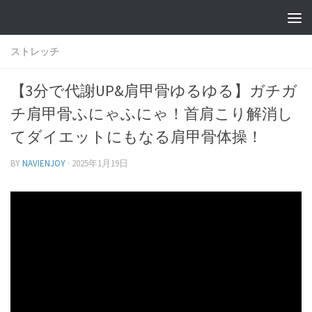
ストレッチ
【3分で代謝UP&肩甲骨ゆるゆる】ガチガ
チ肩甲骨ふにゃふにゃ！首肩こり解消し
てダイエットにもなる肩甲骨体操！
BY
NAVIENJOY
·
2025年1月19日