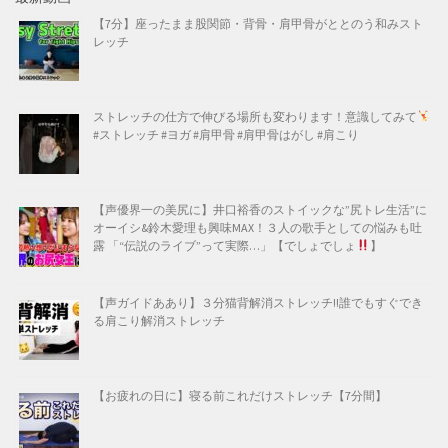
【7分】座ったまま股関節・背骨・肩甲骨がととのう和みスト
レッチ
ストレッチの仕方で伸びる場所も変わります！意識してみて
#ストレッチ #ヨガ #肩甲骨 #肩甲骨はがし #肩こり
【声優界一の美尻に】井口裕香のストイックな”尻トレ生活”に
オーイシ&鈴木愛理も興味MAX！３人の歌手としての悩みも吐
露 「“伝説のライブ”って実際…」【でしょでしょ
】
【声ガイドああり】３分猫背解消ストレッチ!!誰でもすぐでき
る肩こり解消ストレッチ
【お疲れの日に】寝る前これだけストレッチ【7分間】