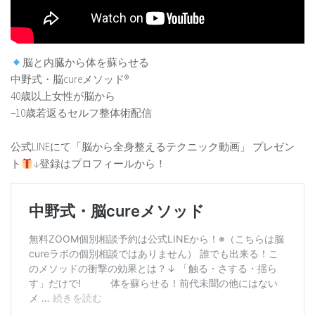
脳と内臓から体を蘇らせる
中野式・脳cureメソッド®️
40歳以上女性が脳から
−10歳若返るセルフ整体術配信
公式LINEにて「脳から全身整えるテクニック動画」 プレゼン
ト
↓登録はプロフィールから！