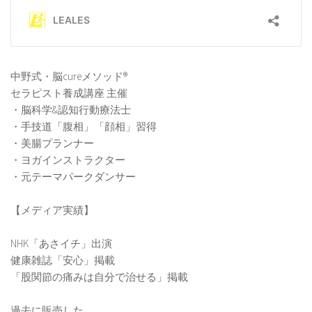
中野式・脳cureメソッド®️
セラピスト養成講座 主催
・脳科学&認知行動療法士
・手技道「腹相」「顔相」習得
・美腸プランナー
・ヨガインストラクター
・元テーマパークダンサー
【メディア実績】
NHK「あさイチ」出演
健康雑誌「安心」掲載
「股関節の痛みは自分で治せる」掲載
過去に販売した