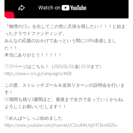
『物理のCD』を出してこの世に爪痕を残したい！！！と始ま
ったクラウドファンディング。
みんなの応援のおかげであっという間に100%達成しまし
た！！
本当にありがとう！！！！！
▽CFページはこちら！（2025/01/31(金) 23:59まで）
https://www.v-cro.jp/campaigns/4428
この度、ストレッチゴール＆追加リターンの説明会を行いま
す！
CF期間も残り3週間ほど。最後まで全力で走っていくからね。
よろしくお願いいたします！！
▽めんばーしっぷ始めました
https://www.youtube.com/channel/UCSzuIfeNJVpY3T3kxl45Zfw