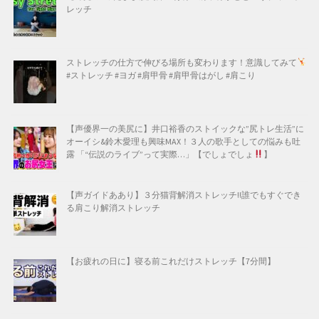
レッチ
ストレッチの仕方で伸びる場所も変わります！意識してみて
#ストレッチ #ヨガ #肩甲骨 #肩甲骨はがし #肩こり
【声優界一の美尻に】井口裕香のストイックな”尻トレ生活”に
オーイシ&鈴木愛理も興味MAX！３人の歌手としての悩みも吐
露 「“伝説のライブ”って実際…」【でしょでしょ
】
【声ガイドああり】３分猫背解消ストレッチ!!誰でもすぐでき
る肩こり解消ストレッチ
【お疲れの日に】寝る前これだけストレッチ【7分間】