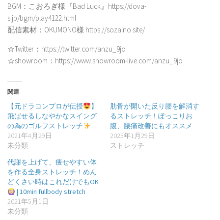
BGM：こおろぎ様『Bad Luck』https://dova-
s.jp/bgm/play4122.html
配信素材：OKUMONO様 https://sozaino.site/
☆Twitter：https://twitter.com/anzu_9jo
☆showroom：https://www.showroom-live.com/anzu_9jo
関連
【元ドラコンプロが伝授
】
肋骨が開いた反り腰を解消す
飛ばせるしなやかなスイング
るストレッチ！ぽっこりお
の為のゴルフストレッチ
腹、腰痛改善にもオススメ
2021年4月29日
2025年1月29日
未分類
ストレッチ
代謝を上げて、痩せやすい体
を作る全身ストレッチ！めん
どくさい時はこれだけでもOK
| 10min fullbody stretch
2021年5月1日
未分類