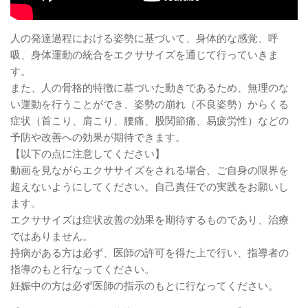
人の発達過程における姿勢に基づいて、身体的な感覚、呼
吸、身体運動の統合をエクササイズを通じて行っていきま
す。
また、人の骨格的特徴に基づいた動きであるため、無理のな
い運動を行うことができ、姿勢の崩れ（不良姿勢）からくる
症状（首こり、肩こり、腰痛、股関節痛、易疲労性）などの
予防や改善への効果が期待できます。
【以下の点に注意してください】
動画を見ながらエクササイズをされる場合、ご自身の限界を
超えないようにしてください。自己責任での実践をお願いし
ます。
エクササイズは症状改善の効果を期待するものであり、治療
ではありません。
持病がある方は必ず、医師の許可を得た上で行い、指導者の
指導のもと行なってください。
妊娠中の方は必ず医師の指示のもとに行なってください。