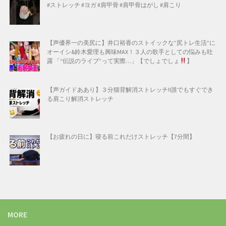
#ストレッチ #ヨガ #肩甲骨 #肩甲骨はがし #肩こり
【声優界一の美尻に】井口裕香のストイックな”尻トレ生活”に
オーイシ&鈴木愛理も興味MAX！３人の歌手としての悩みも吐
露 「“伝説のライブ”って実際…」【でしょでしょ
】
【声ガイドああり】３分猫背解消ストレッチ!!誰でもすぐでき
る肩こり解消ストレッチ
【お疲れの日に】寝る前これだけストレッチ【7分間】
MORE