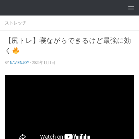
ストレッチ
【尻トレ】寝ながらできるけど最強に効
く
BY
NAVIENJOY
·
2025年1月1日