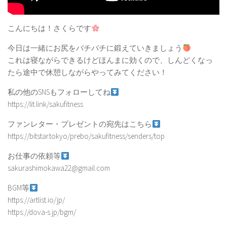
こんにちは！さくらです
今日は一緒にお尻をバチバチに鍛えていきましょう
これは寝ながらできるけどほんまに効くので、しんどくなっ
たら途中で休憩しながらやってみてください！
私の他のSNSもフォローしてね
https://lit.link/sakufitness
ファンレター・プレゼントの宛先はこちら
https://bitstar.tokyo/prebo/sakufitness/senders/top
お仕事の依頼等
sakurashimokawa22@gmail.com
BGM等
https://artlist.io/jp/
https://dova-s.jp/bgm/