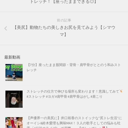
トレッチ！【座ったままできる◎】
前の記事
【美尻】動物たちの美しきお尻を見てみよう【シマウ
マ】
最新動画
【7分】座ったまま股関節・背骨・肩甲骨がととのう和みスト
レッチ
ストレッチの仕方で伸びる場所も変わります！意識してみて
#ストレッチ #ヨガ #肩甲骨 #肩甲骨はがし #肩こり
【声優界一の美尻に】井口裕香のストイックな”尻トレ生活”に
オーイシ&鈴木愛理も興味MAX！３人の歌手としての悩みも吐