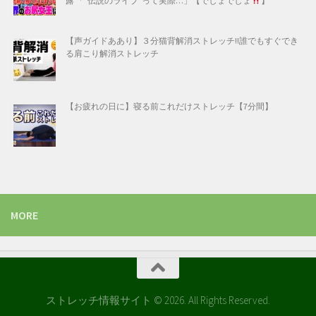
露 「“伝説のライブ”って実際…」【でしょでしょ
】
【声ガイドああり】３分猫背解消ストレッチ!!誰でもすぐでき
る肩こり解消ストレッチ
【お疲れの日に】寝る前これだけストレッチ【7分間】
MORE
ストレッチ情報サイト © 2026. All Rights Reserved.