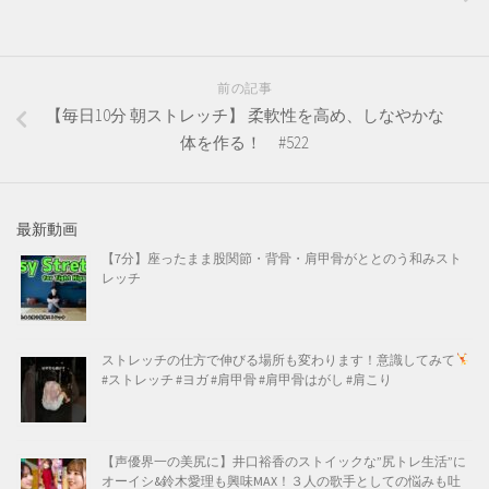
前の記事
【毎日10分 朝ストレッチ】 柔軟性を高め、しなやかな
体を作る！ #522
最新動画
【7分】座ったまま股関節・背骨・肩甲骨がととのう和みスト
レッチ
ストレッチの仕方で伸びる場所も変わります！意識してみて
#ストレッチ #ヨガ #肩甲骨 #肩甲骨はがし #肩こり
【声優界一の美尻に】井口裕香のストイックな”尻トレ生活”に
オーイシ&鈴木愛理も興味MAX！３人の歌手としての悩みも吐