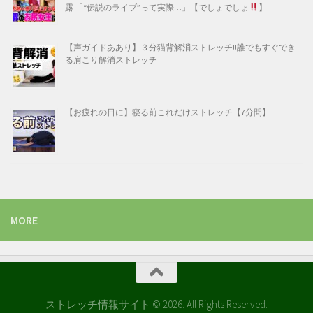
露 「“伝説のライブ”って実際…」【でしょでしょ
】
【声ガイドああり】３分猫背解消ストレッチ!!誰でもすぐでき
る肩こり解消ストレッチ
【お疲れの日に】寝る前これだけストレッチ【7分間】
MORE
ストレッチ情報サイト © 2026. All Rights Reserved.