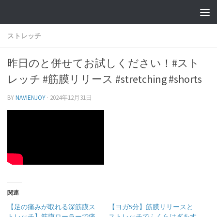
ストレッチ
昨日のと併せてお試しください！#スト
レッチ #筋膜リリース #stretching #shorts
BY
NAVIENJOY
·
2024年12月31日
関連
【足の痛みが取れる深筋膜ス
【ヨガ5分】筋膜リリースと
トレッチ】筋膜ローラーで痛
ストレッチでふくらはぎをす