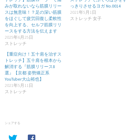
みが取れないなら筋膜リリー
っきりさせるヨガ No.0014
スは無意味！？足の深い筋膜
2021年5月1日
をほぐして疲労回復し柔軟性
ストレッチ 女子
を向上する、セルフ筋膜リリ
ースをする方法を伝えます
2025年6月25日
ストレッチ
【重症向け！五十肩を治すス
トレッチ】五十肩を根本から
解消する『筋膜リリース8
選』【京都 姿勢矯正系
YouTuber大山裕也】
2021年5月11日
ストレッチ
シェアする