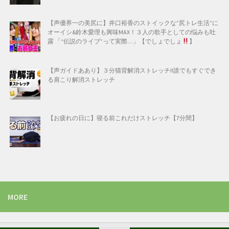
【声優界一の美尻に】井口裕香のストイックな”尻トレ生活”に
オーイシ&鈴木愛理も興味MAX！３人の歌手としての悩みも吐
露 「“伝説のライブ”って実際…」【でしょでしょ
】
【声ガイドああり】３分猫背解消ストレッチ!!誰でもすぐでき
る肩こり解消ストレッチ
【お疲れの日に】寝る前これだけストレッチ【7分間】
MORE