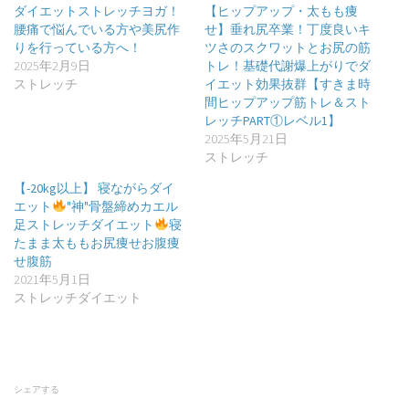
ダイエットストレッチヨガ！
【ヒップアップ・太もも痩
腰痛で悩んでいる方や美尻作
せ】垂れ尻卒業！丁度良いキ
りを行っている方へ！
ツさのスクワットとお尻の筋
2025年2月9日
トレ！基礎代謝爆上がりでダ
ストレッチ
イエット効果抜群【すきま時
間ヒップアップ筋トレ＆スト
レッチPART①レベル1】
2025年5月21日
ストレッチ
【-20kg以上】 寝ながらダイ
エット
"神"骨盤締めカエル
足ストレッチダイエット
寝
たまま太ももお尻痩せお腹痩
せ腹筋
2021年5月1日
ストレッチダイエット
シェアする