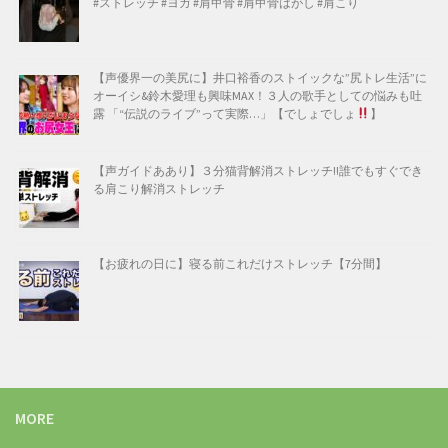
#ストレッチ #ヨガ #肩甲骨 #肩甲骨はがし #肩こり
【声優界一の美尻に】井口裕香のストイックな”尻トレ生活”に
オーイシ&鈴木愛理も興味MAX！３人の歌手としての悩みも吐
露 「“伝説のライブ”って実際…」【でしょでしょ
】
【声ガイドああり】３分猫背解消ストレッチ!!誰でもすぐでき
る肩こり解消ストレッチ
【お疲れの日に】寝る前これだけストレッチ【7分間】
MORE