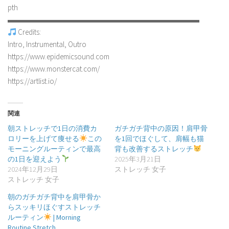
pth
▬▬▬▬▬▬▬▬▬▬▬▬▬▬▬▬▬▬▬▬▬▬▬▬▬
Credits:
Intro, Instrumental, Outro
https://www.epidemicsound.com
https://www.monstercat.com/
https://artlist.io/
関連
朝ストレッチで1日の消費カ
ガチガチ背中の原因！肩甲骨
ロリーを上げて痩せる
この
を1回でほぐして、肩幅も猫
モーニングルーティンで最高
背も改善するストレッチ
の1日を迎えよう
2025年3月21日
2024年12月29日
ストレッチ 女子
ストレッチ 女子
朝のガチガチ背中を肩甲骨か
らスッキリほぐすストレッチ
ルーティン
| Morning
Routine Stretch