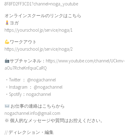
8F8FD2FF3CD1?channel=noga_youtube
オンラインスクールのリンクはこちら
ヨガ
https://yourschool.jp/service/noga/1
ワークアウト
https://yourschool.jp/service/noga/2
サブチャンネル：https://www.youtube.com/channel/UCkmv-
aOu7RcheKnfqxaCaRQ
・Twitter ： @nogachannel
・Instagram ： @nogachannel
・Spotify：nogachannel
お仕事の連絡はこちらから
nogachannel.info@gmail.com
※ 個人的なメッセージや質問はお控えください。
// ディレクション・編集