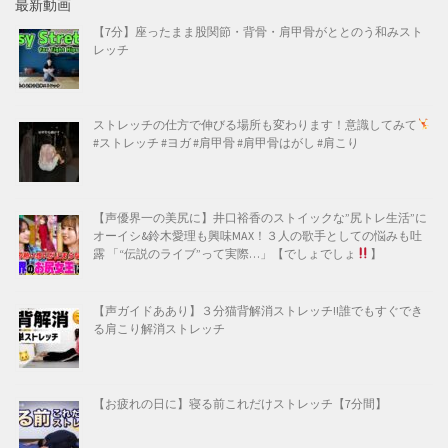
最新動画
【7分】座ったまま股関節・背骨・肩甲骨がととのう和みスト
レッチ
ストレッチの仕方で伸びる場所も変わります！意識してみて
#ストレッチ #ヨガ #肩甲骨 #肩甲骨はがし #肩こり
【声優界一の美尻に】井口裕香のストイックな”尻トレ生活”に
オーイシ&鈴木愛理も興味MAX！３人の歌手としての悩みも吐
露 「“伝説のライブ”って実際…」【でしょでしょ
】
【声ガイドああり】３分猫背解消ストレッチ!!誰でもすぐでき
る肩こり解消ストレッチ
【お疲れの日に】寝る前これだけストレッチ【7分間】