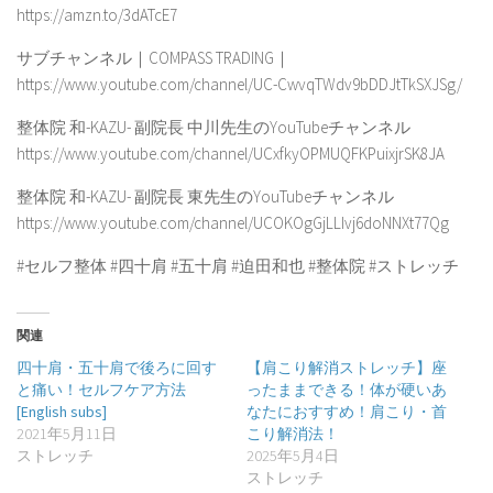
https://amzn.to/3dATcE7
サブチャンネル｜COMPASS TRADING｜
https://www.youtube.com/channel/UC-CwvqTWdv9bDDJtTkSXJSg/
整体院 和-KAZU- 副院長 中川先生のYouTubeチャンネル
https://www.youtube.com/channel/UCxfkyOPMUQFKPuixjrSK8JA
整体院 和-KAZU- 副院長 東先生のYouTubeチャンネル
https://www.youtube.com/channel/UCOKOgGjLLIvj6doNNXt77Qg
#セルフ整体 #四十肩 #五十肩 #迫田和也 #整体院 #ストレッチ
関連
四十肩・五十肩で後ろに回す
【肩こり解消ストレッチ】座
と痛い！セルフケア方法
ったままできる！体が硬いあ
[English subs]
なたにおすすめ！肩こり・首
2021年5月11日
こり解消法！
ストレッチ
2025年5月4日
ストレッチ