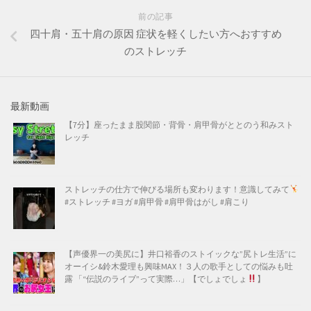
前の記事
四十肩・五十肩の原因 症状を軽くしたい方へおすすめ
のストレッチ
最新動画
【7分】座ったまま股関節・背骨・肩甲骨がととのう和みスト
レッチ
ストレッチの仕方で伸びる場所も変わります！意識してみて
#ストレッチ #ヨガ #肩甲骨 #肩甲骨はがし #肩こり
【声優界一の美尻に】井口裕香のストイックな”尻トレ生活”に
オーイシ&鈴木愛理も興味MAX！３人の歌手としての悩みも吐
露 「“伝説のライブ”って実際…」【でしょでしょ
】