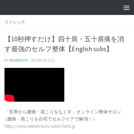
ストレッチ
【10秒押すだけ】四十肩・五十肩痛を消
す最強のセルフ整体【English subs】
BY
NAVIENJOY
·
2021年5月11日
「世界から腰痛・肩こりをなくす」オンライン整体サロン
↓腰痛・肩こりを自宅でセルフケアで解消！↓
https://www.seitaiin-kazu-salon.fants.jp