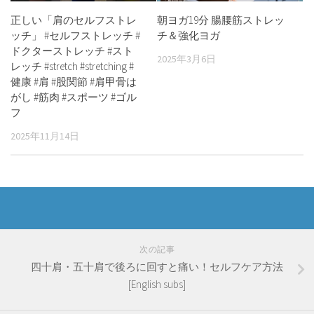
正しい「肩のセルフストレ
朝ヨガ19分 腸腰筋ストレッ
ッチ」 #セルフストレッチ #
チ＆強化ヨガ
ドクターストレッチ #スト
2025年3月6日
レッチ #stretch #stretching #
健康 #肩 #股関節 #肩甲骨は
がし #筋肉 #スポーツ #ゴル
フ
2025年11月14日
次の記事
四十肩・五十肩で後ろに回すと痛い！セルフケア方法
[English subs]