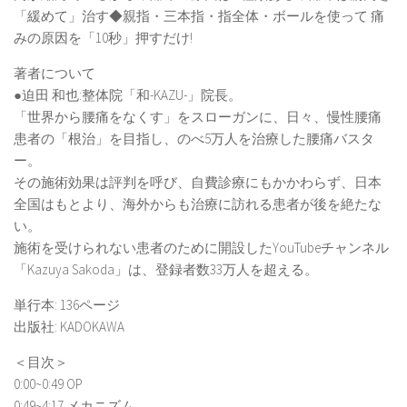
「緩めて」治す◆親指・三本指・指全体・ボールを使って 痛
みの原因を「10秒」押すだけ!
著者について
●迫田 和也:整体院「和-KAZU-」院長。
「世界から腰痛をなくす」をスローガンに、日々、慢性腰痛
患者の「根治」を目指し、のべ5万人を治療した腰痛バスタ
ー。
その施術効果は評判を呼び、自費診療にもかかわらず、日本
全国はもとより、海外からも治療に訪れる患者が後を絶たな
い。
施術を受けられない患者のために開設したYouTubeチャンネル
「Kazuya Sakoda」は、登録者数33万人を超える。
単行本: 136ページ
出版社: KADOKAWA
＜目次＞
0:00~0:49 OP
0:49~4:17 メカニズム