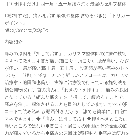
【10秒押すだけ】四十肩・五十肩痛を消す最強のセルフ整体
10秒押すだけ! 痛みを治す 最強の整体 攻めるべきは「トリガー
ポイント」
https://amzn.to/3e3gFxt
内容紹介
痛みの原因を「押して治す」。カリスマ整体師の治療の技術
をすべて教えます首が痛い(首こり・肩こり)、腰が痛い、ひざ
が痛い、肩が痛い(四十肩・五十肩)、股関節が痛い痛みのトッ
プ5を、「押して治す」という新しいアプローチは、カリスマ
治療家・迫田和也氏が、実際に治療院で行っている施術法を
初公開!例えば、首の痛みは「わきの下を押す」。 痛みの原因
となっている「縮んだ筋肉」を 「押して、緩める」ことで、
痛みを治し、根治させることを目的としています。すべてQR
コードで読み込める 動画付き だから、誰でも簡単に、自宅で
マネできます。◆「痛み」は押して治す ◆押すべきところは
痛いところではない◆首こり・肩こりの原因は 体の全面の筋
肉が縮んでいるから◆痛みの原因は 2種類ある◆痛みは筋肉を