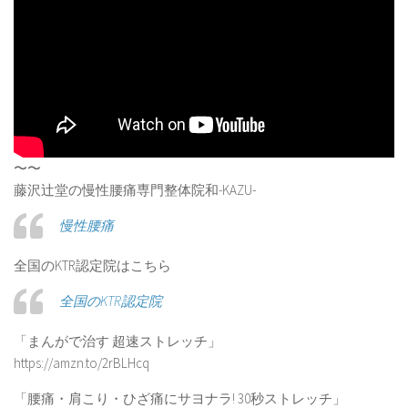
〜〜
藤沢辻堂の慢性腰痛専門整体院和-KAZU-
慢性腰痛
全国のKTR認定院はこちら
全国のKTR認定院
「まんがで治す 超速ストレッチ」
https://amzn.to/2rBLHcq
「腰痛・肩こり・ひざ痛にサヨナラ! 30秒ストレッチ」