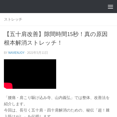
ストレッチ
【五十肩改善】隙間時間15秒！真の原因
根本解消ストレッチ！
BY
NAVIENJOY
·
2021年5月11日
「腰痛・肩こり駆け込み寺、山内義弘」では整体、改善法を
紹介します。
今回は、長引く五十肩・四十肩解消のための、秘伝「超！棘
上筋はがし」を伝授します。