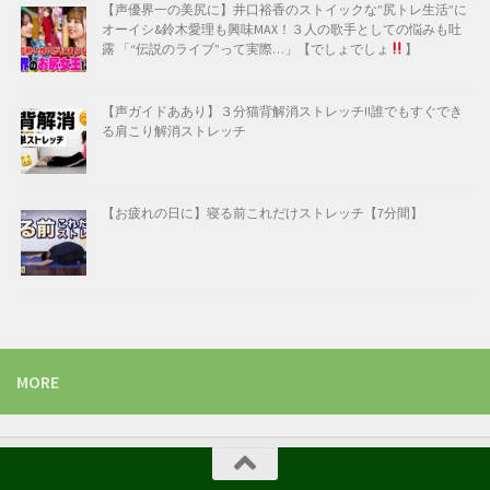
【声優界一の美尻に】井口裕香のストイックな”尻トレ生活”に
オーイシ&鈴木愛理も興味MAX！３人の歌手としての悩みも吐
露 「“伝説のライブ”って実際…」【でしょでしょ
】
【声ガイドああり】３分猫背解消ストレッチ!!誰でもすぐでき
る肩こり解消ストレッチ
【お疲れの日に】寝る前これだけストレッチ【7分間】
MORE