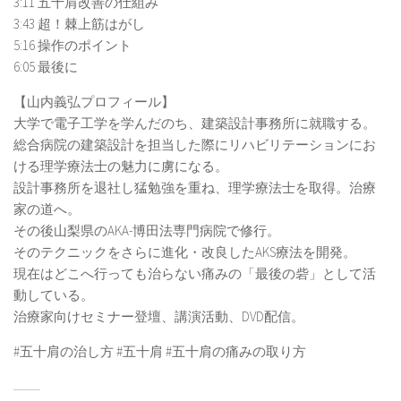
3:11 五十肩改善の仕組み
3:43 超！棘上筋はがし
5:16 操作のポイント
6:05 最後に
【山内義弘プロフィール】
大学で電子工学を学んだのち、建築設計事務所に就職する。
総合病院の建築設計を担当した際にリハビリテーションにお
ける理学療法士の魅力に虜になる。
設計事務所を退社し猛勉強を重ね、理学療法士を取得。治療
家の道へ。
その後山梨県のAKA-博田法専門病院で修行。
そのテクニックをさらに進化・改良したAKS療法を開発。
現在はどこへ行っても治らない痛みの「最後の砦」として活
動している。
治療家向けセミナー登壇、講演活動、DVD配信。
#五十肩の治し方 #五十肩 #五十肩の痛みの取り方