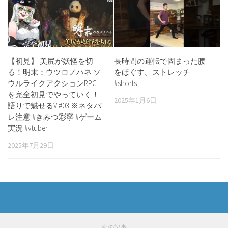
【初見】 美尻が妖怪を切
長時間の運転で固まった腰
る！明末：ウツロノハネ ソ
をほぐす。ストレッチ
ウルライクアクションRPG
#shorts
を完全初見でやっていく！
2025年1月6日
語りで魅せるV #03 ※ネタバ
レ注意 #きみつ彩寧 #ゲーム
実況 #vtuber
2025年7月29日
次の記事