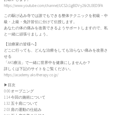
https://www.youtube.com/channel/UCS2c1gBDV-y26r2tJ3ED5FA
この駆け込み寺では誰でもできる整体テクニックを初級・中
級・上級・免許皆伝に分けて伝授します。
あなたの体の痛みを改善できるようサポートしますので、私
と一緒に頑張りましょう。
【治療家の皆様へ】
どこに行っても、どんな治療をしても治らない痛みを改善さ
せる
「AKS療法」で一緒に世界中を健康にしませんか？
詳しくは下記のサイトをご覧ください。
https://academy.aks-therapy.co.jp/
▶︎目次
0:00 オープニング
1:14 今回の施術について
1:32 五十肩について
2:03 肩の運動の仕組み