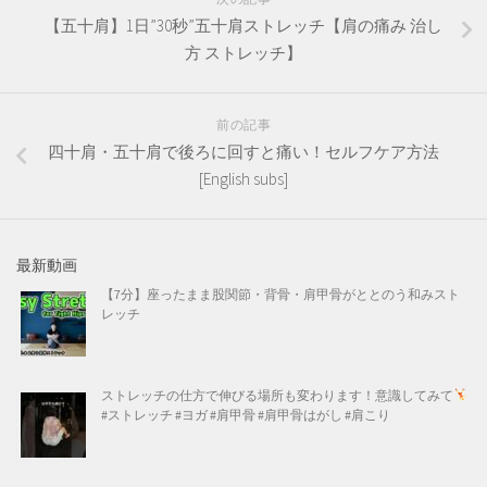
【五十肩】1日”30秒”五十肩ストレッチ【肩の痛み 治し
方 ストレッチ】
前の記事
四十肩・五十肩で後ろに回すと痛い！セルフケア方法
[English subs]
最新動画
【7分】座ったまま股関節・背骨・肩甲骨がととのう和みスト
レッチ
ストレッチの仕方で伸びる場所も変わります！意識してみて
#ストレッチ #ヨガ #肩甲骨 #肩甲骨はがし #肩こり