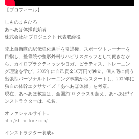
【プロフィール】
しものまさひろ
あへあほ体操創始者
株式会社AHプロジェクト 代表取締役
陸上自衛隊の駅伝強化選手を引退後、スポーツトレーナーを
目指し、整骨院や整形外科リハビリスタッフとして働きなが
ら、カイロプラクティックやヨガ、ピラティス、トレーニン
グ理論を学び、2005年に自己資金10万円で独立。個人宅に伺う
出張型パーソナルトレーニング事業からスタートし、2007年に
独自の体幹エクササイズ「あへあほ体操」を考案。
現在、あへあほ教室は、全国約100クラスを超え、あへあほ®︎イ
ンストラクターは、41名。
オファシャルサイト↓
http://shimo-tore.com/
インストラクター養成↓