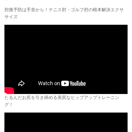
肘痛予防は手首から！テニス肘・ゴルフ肘の根本解決エクサ
サイズ
たるんだお尻を引き締める美尻なヒップアップトレーニン
グ！