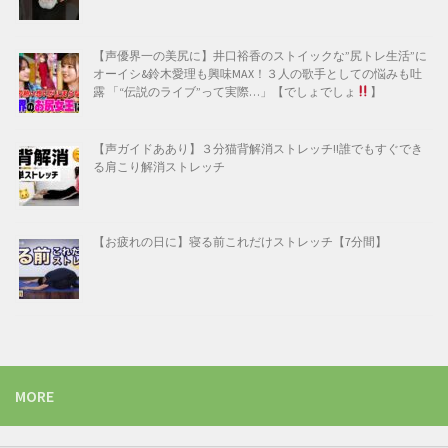
【声優界一の美尻に】井口裕香のストイックな”尻トレ生活”に
オーイシ&鈴木愛理も興味MAX！３人の歌手としての悩みも吐
露 「“伝説のライブ”って実際…」【でしょでしょ
】
【声ガイドああり】３分猫背解消ストレッチ!!誰でもすぐでき
る肩こり解消ストレッチ
【お疲れの日に】寝る前これだけストレッチ【7分間】
MORE