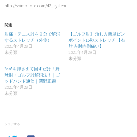
http://shimo-tore.com/42_system
関連
肘痛・テニス肘を２分で解消
【ゴルフ肘】 治し方簡単ピン
するストレッチ（外側）
ポイント15秒ストレッチ 【右
2021年4月29日
肘 左肘内側痛い】
未分類
2021年4月29日
未分類
"○○"を押さえて回すだけ！野
球肘・ゴルフ肘解消法！｜ゴ
ッドハンド通信｜関野正顕
2021年4月29日
未分類
シェアする