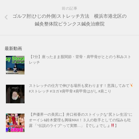
前の記事
ゴルフ肘(ひじの外側)ストレッチ方法 横浜市港北区の
鍼灸整体院ビランクス鍼灸治療院
最新動画
【7分】座ったまま股関節・背骨・肩甲骨がととのう和みスト
レッチ
ストレッチの仕方で伸びる場所も変わります！意識してみて
#ストレッチ #ヨガ #肩甲骨 #肩甲骨はがし #肩こり
【声優界一の美尻に】井口裕香のストイックな”尻トレ生活”に
オーイシ&鈴木愛理も興味MAX！３人の歌手としての悩みも吐
露 「“伝説のライブ”って実際…」【でしょでしょ
】