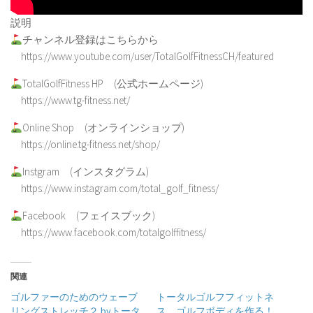
説明
チャンネル登録はこちらから
https://www.youtube.com/user/TotalGolfFitnessCH/featured
TotalGolfFitness HP (公式ホームページ)
https://www.tg-fitness.net/
Online Shop (オンラインショップ)
https://online.tg-fitness.net/shop/
Instgram (インスタグラム)
https://www.instagram.com/total_golf_fitness/
Facebook (フェイスブック)
https://www.facebook.com/totalgolffitness/
関連
ゴルファーのためのウェーブ
トータルゴルフフィットネ
リングストレッチ２ byトータ
ス ゴルフボディを作る！