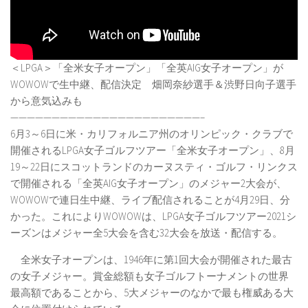
＜LPGA＞「全米女子オープン」「全英AIG女子オープン」が
WOWOWで生中継、配信決定 畑岡奈紗選手＆渋野日向子選手
から意気込みも
———————————————————————–
6月3～6日に米・カリフォルニア州のオリンピック・クラブで
開催されるLPGA女子ゴルフツアー「全米女子オープン」、8月
19～22日にスコットランドのカーヌスティ・ゴルフ・リンクス
で開催される「全英AIG女子オープン」のメジャー2大会が、
WOWOWで連日生中継、ライブ配信されることが4月29日、分
かった。これによりWOWOWは、LPGA女子ゴルフツアー2021シ
ーズンはメジャー全5大会を含む32大会を放送・配信する。
全米女子オープンは、1946年に第1回大会が開催された最古
の女子メジャー。賞金総額も女子ゴルフトーナメントの世界
最高額であることから、5大メジャーのなかで最も権威ある大