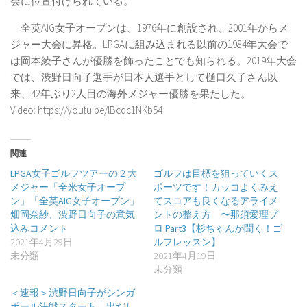
会に位置付けられている。
全英AIG女子オープンは、1976年に創設され、2001年からメ
ジャー大会に昇格。LPGAに組み込まれる以前の1984年大会で
は岡本綾子さんが優勝を飾ったことでも知られる。2019年大会
では、渋野日向子選手が日本人選手として樋口久子さん以
来、42年ぶり2人目の海外メジャー優勝を果たした。
Video: https://youtu.be/lBcqc1NKb54
関連
LPGA女子ゴルフツアーの２大
ゴルフは目標を狙っていくス
メジャー「全米女子オープ
ポーツです！カッコよくみえ
ン」「全英AIG女子オープン」
てスコアも良くなるアライメ
畑岡奈紗、渋野日向子の意気
ントの整え方 〜那須愛理プ
込みコメント
ロ Part3【杉ちゃんが聞く！ゴ
2021年4月29日
ルフレッスン】
未分類
2021年4月19日
未分類
＜速報＞渋野日向子がシンガ
ポール決戦スタート 出だし