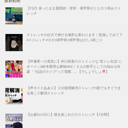
最新動画
【7分】座ったまま股関節・背骨・肩甲骨がととのう和みスト
レッチ
ストレッチの仕方で伸びる場所も変わります！意識してみて
#ストレッチ #ヨガ #肩甲骨 #肩甲骨はがし #肩こり
【声優界一の美尻に】井口裕香のストイックな”尻トレ生活”に
オーイシ&鈴木愛理も興味MAX！３人の歌手としての悩みも吐
露 「“伝説のライブ”って実際…」【でしょでしょ
】
【声ガイドああり】３分猫背解消ストレッチ!!誰でもすぐでき
る肩こり解消ストレッチ
【お疲れの日に】寝る前これだけストレッチ【7分間】