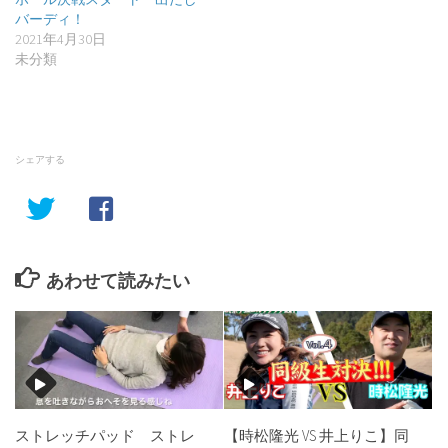
バーディ！
2021年4月30日
未分類
シェアする
あわせて読みたい
ストレッチパッド ストレ
【時松隆光 VS 井上りこ】同