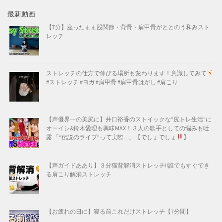
最新動画
【7分】座ったまま股関節・背骨・肩甲骨がととのう和みスト
レッチ
ストレッチの仕方で伸びる場所も変わります！意識してみて
#ストレッチ #ヨガ #肩甲骨 #肩甲骨はがし #肩こり
【声優界一の美尻に】井口裕香のストイックな”尻トレ生活”に
オーイシ&鈴木愛理も興味MAX！３人の歌手としての悩みも吐
露 「“伝説のライブ”って実際…」【でしょでしょ
】
【声ガイドああり】３分猫背解消ストレッチ!!誰でもすぐでき
る肩こり解消ストレッチ
【お疲れの日に】寝る前これだけストレッチ【7分間】