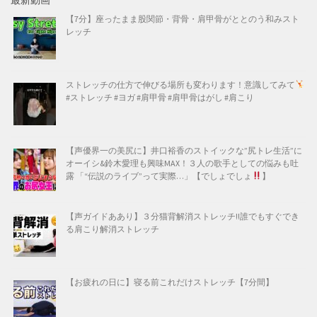
最新動画
【7分】座ったまま股関節・背骨・肩甲骨がととのう和みスト
レッチ
ストレッチの仕方で伸びる場所も変わります！意識してみて
#ストレッチ #ヨガ #肩甲骨 #肩甲骨はがし #肩こり
【声優界一の美尻に】井口裕香のストイックな”尻トレ生活”に
オーイシ&鈴木愛理も興味MAX！３人の歌手としての悩みも吐
露 「“伝説のライブ”って実際…」【でしょでしょ
】
【声ガイドああり】３分猫背解消ストレッチ!!誰でもすぐでき
る肩こり解消ストレッチ
【お疲れの日に】寝る前これだけストレッチ【7分間】