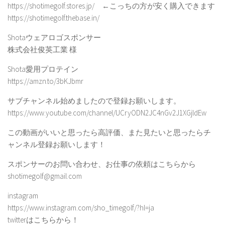
https://shotimegolf.stores.jp/ ←こっちの方が安く購入できます
https://shotimegolf.thebase.in/
Shotaウェアロゴスポンサー
株式会社俊英工業 様
Shota愛用プロテイン
https://amzn.to/3bKJbmr
サブチャンネル始めましたので登録お願いします。
https://www.youtube.com/channel/UCryODN2JC4nGv2J1XGjldEw
この動画がいいと思ったら高評価、また見たいと思ったらチ
ャンネル登録お願いします！
スポンサーのお問い合わせ、お仕事の依頼はこちらから
shotimegolf@gmail.com
instagram
https://www.instagram.com/sho_timegolf/?hl=ja
twitterはこちらから！