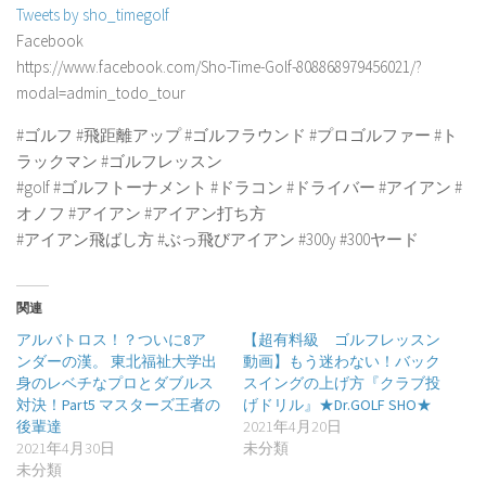
Tweets by sho_timegolf
Facebook
https://www.facebook.com/Sho-Time-Golf-808868979456021/?
modal=admin_todo_tour
#ゴルフ #飛距離アップ #ゴルフラウンド #プロゴルファー #ト
ラックマン #ゴルフレッスン
#golf #ゴルフトーナメント #ドラコン #ドライバー #アイアン #
オノフ #アイアン #アイアン打ち方
#アイアン飛ばし方 #ぶっ飛びアイアン #300y #300ヤード
関連
アルバトロス！？ついに8ア
【超有料級 ゴルフレッスン
ンダーの漢。 東北福祉大学出
動画】もう迷わない！バック
身のレベチなプロとダブルス
スイングの上げ方『クラブ投
対決！Part5 マスターズ王者の
げドリル』★Dr.GOLF SHO★
後輩達
2021年4月20日
2021年4月30日
未分類
未分類