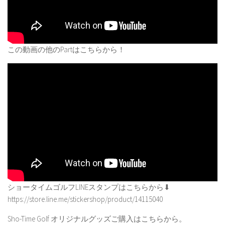
この動画の他のPartはこちらから！
ショータイムゴルフLINEスタンプはこちらから⬇︎
https://store.line.me/stickershop/product/14115040
Sho-Time Golf オリジナルグッズご購入はこちらから。