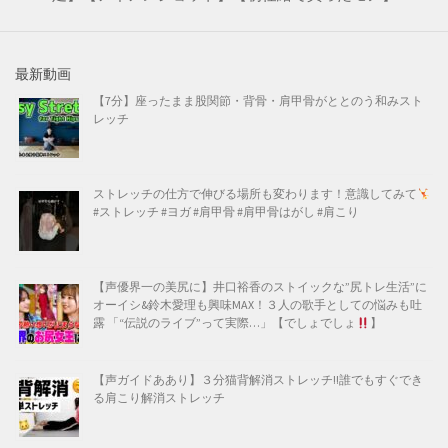
最新動画
【7分】座ったまま股関節・背骨・肩甲骨がととのう和みスト
レッチ
ストレッチの仕方で伸びる場所も変わります！意識してみて
#ストレッチ #ヨガ #肩甲骨 #肩甲骨はがし #肩こり
【声優界一の美尻に】井口裕香のストイックな”尻トレ生活”に
オーイシ&鈴木愛理も興味MAX！３人の歌手としての悩みも吐
露 「“伝説のライブ”って実際…」【でしょでしょ
】
【声ガイドああり】３分猫背解消ストレッチ!!誰でもすぐでき
る肩こり解消ストレッチ