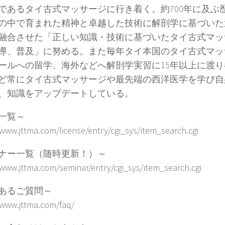
であるタイ古式マッサージに行き着く。約700年に及ぶ
の中で育まれた精神と卓越した技術に解剖学に基づいた
融合させた「正しい知識・技術に基づいたタイ古式マッ
導、普及」に努める。また毎年タイ本国のタイ古式マッ
ールへの留学、海外などへ解剖学実習に15年以上に渡り
ど常にタイ古式マッサージや最先端の西洋医学を学び自
、知識をアップデートしている。
一覧～
/www.jttma.com/license/entry/cgi_sys/item_search.cgi
ナー一覧（随時更新！）～
/www.jttma.com/seminar/entry/cgi_sys/item_search.cgi
あるご質問～
/www.jttma.com/faq/