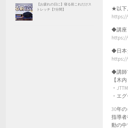
【お疲れの日に】寝る前これだけス
★以下
トレッチ【7分間】
https:/
◆講座
https:/
◆日本
https:/
◆講師
【木内
・JT
・エグ
30年
指導者
動の中