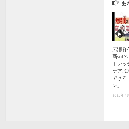
あ
広瀬祥
画vol.
トレッ
ケア!
できる！
ン」
2021年4