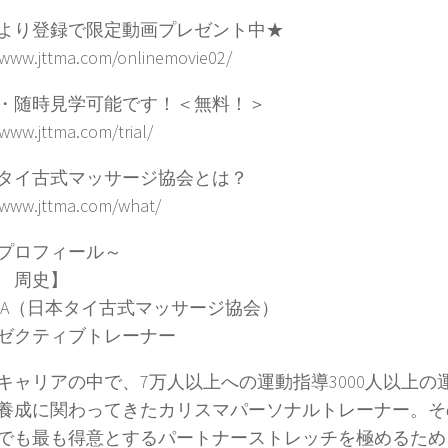
より登録で限定動画プレゼント中★
/www.jttma.com/onlinemovie02/
・随時見学可能です！＜無料！＞
/www.jttma.com/trial/
タイ古式マッサージ協会とは？
/www.jttma.com/what/
プロフィール～
 周史】
TMA（日本タイ古式マッサージ協会）
ゼクティブトレーナー
のキャリアの中で、7万人以上への運動指導3000人以上の
養成に関わってきたカリスマパーソナルトレーナー。そ
でも最も得意とするパートナーストレッチを極めるため