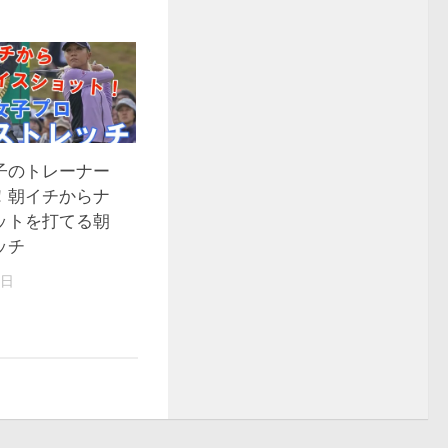
子のトレーナー
！朝イチからナ
ットを打てる朝
ッチ
8日