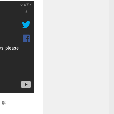
シェアす
る
！解