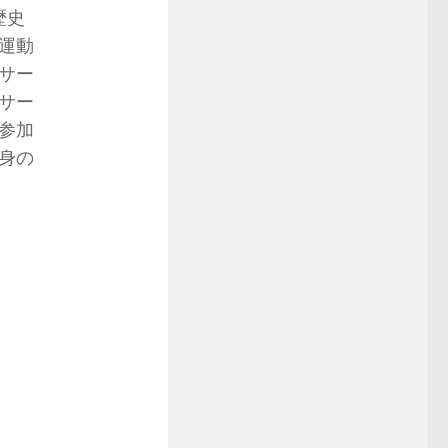
歴史
運動
サー
サー
参加
身の