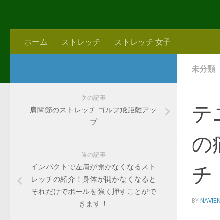
ホーム
ストレッチ
ストレッチ 女子
未分類
次の記事
テ
肩関節のストレッチ ゴルフ飛距離アッ
プ
の
前の記事
チ
インパクトで左肩が開かなくなるスト
レッチの紹介！身体が開かなくなると
それだけでボールを強く押すことがで
BY
NAVIE
きます！