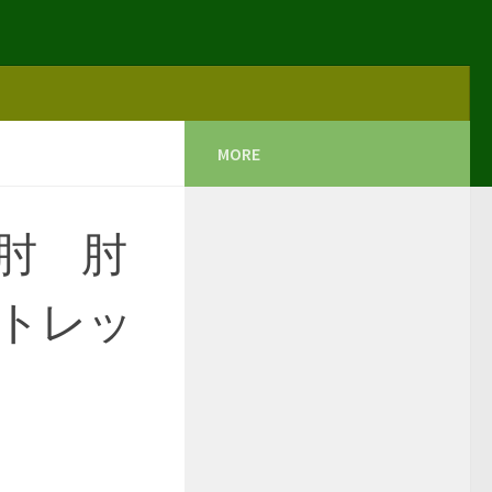
MORE
肘 肘
トレッ