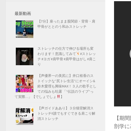
最新動画
【7分】座ったまま股関節・背骨・肩
甲骨がととのう和みストレッチ
ストレッチの仕方で伸びる場所も変
わります！意識してみて
#ストレッ
チ #ヨガ #肩甲骨 #肩甲骨はがし #肩こ
り
【声優界一の美尻に】井口裕香のス
トイックな”尻トレ生活”にオーイシ&
鈴木愛理も興味MAX！３人の歌手とし
ての悩みも吐露 「“伝説のライブ”っ
て実際…」【でしょでしょ
】
【声ガイドああり】３分猫背解消ス
トレッチ!!誰でもすぐできる肩こり解
【期間
消ストレッチ
剖学に