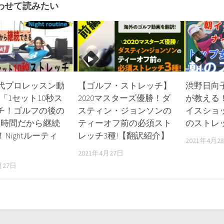
わせて読みたい
代プロレッスン動
【ゴルフ・ストレッチ】
渋野日向
32「1セット10秒ス
2020マスターズ優勝！ダ
が教える
チ！ゴルフの後の
スティン・ジョンソンの
イスショ
!短時間だから継続
ティーオフ前の必須スト
のストレ
Nightルーティ
レッチ3種!【翻訳紹介】
2021年4月2
2021年4月27日
月27日