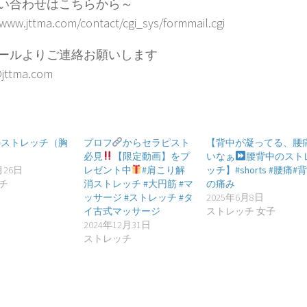
い合わせはこちらから～
/www.jttma.com/contact/cgi_sys/formmail.cgi
ールよりご連絡お願いします
jttma.com
骨のストレッチ（胸
プロフ
からセラピスト
【背中が凝ってる、腰
必見
【限定動画】をプ
いなぁ
腰背中のスト
月26日
レゼント中
#肩こり解
ッチ】#shorts #腰痛#
チ
消ストレッチ #大円筋 #マ
の痛み
ッサージ #ストレッチ #タ
2025年6月8日
イ古式マッサージ
ストレッチ 女子
2024年12月31日
ストレッチ