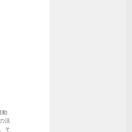
運動
の活
、そ