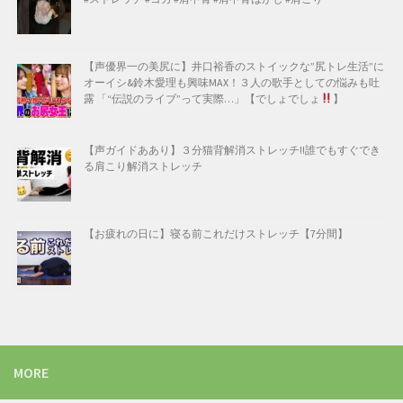
【声優界一の美尻に】井口裕香のストイックな”尻トレ生活”に
オーイシ&鈴木愛理も興味MAX！３人の歌手としての悩みも吐
露 「“伝説のライブ”って実際…」【でしょでしょ
】
【声ガイドああり】３分猫背解消ストレッチ!!誰でもすぐでき
る肩こり解消ストレッチ
【お疲れの日に】寝る前これだけストレッチ【7分間】
MORE