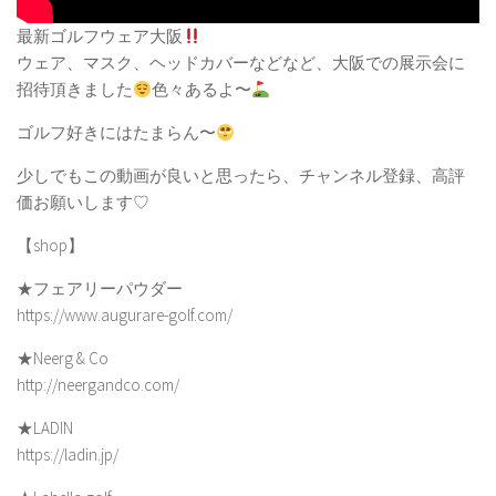
最新ゴルフウェア大阪
ウェア、マスク、ヘッドカバーなどなど、大阪での展示会に
招待頂きました
色々あるよ〜
ゴルフ好きにはたまらん〜
少しでもこの動画が良いと思ったら、チャンネル登録、高評
価お願いします♡
【shop】
★フェアリーパウダー
https://www.augurare-golf.com/
★Neerg & Co
http://neergandco.com/
★LADIN
https://ladin.jp/