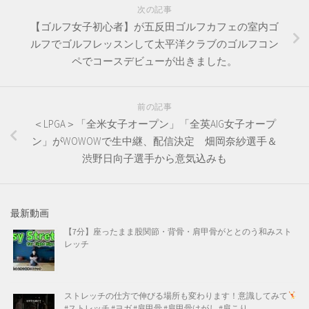
次の記事
【ゴルフ女子初心者】が五反田ゴルフカフェの室内ゴ
ルフでゴルフレッスンして太平洋クラブのゴルフコン
ペでコースデビューが出きました。
前の記事
＜LPGA＞「全米女子オープン」「全英AIG女子オープ
ン」がWOWOWで生中継、配信決定 畑岡奈紗選手＆
渋野日向子選手から意気込みも
最新動画
【7分】座ったまま股関節・背骨・肩甲骨がととのう和みスト
レッチ
ストレッチの仕方で伸びる場所も変わります！意識してみて
#ストレッチ #ヨガ #肩甲骨 #肩甲骨はがし #肩こり